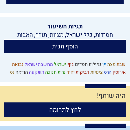
תגיות השיעור
חסידות
,
כלל ישראל
,
מצוות
,
תורה
,
האבות
הוסף תגית
שבת
מצה
יין
גמילות חסדים
גוף
ישראל
מחשבת ישראל
נבואה
אירוסין
הרס
ציפיות
דביקות
יחיד
נרות חנוכה
השקעה
הודאה
נס
היה שותף!
לחץ לתרומה