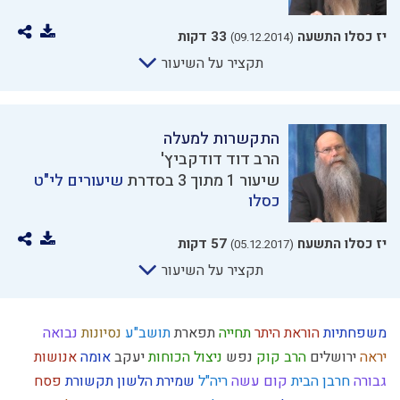
יז כסלו התשעה
33 דקות
(09.12.2014)
תקציר על השיעור
התקשרות למעלה
הרב דוד דודקביץ'
שיעור 1 מתוך 3 בסדרת
שיעורים לי"ט
כסלו
יז כסלו התשעח
57 דקות
(05.12.2017)
תקציר על השיעור
משפחתיות
הוראת היתר
תחייה
תפארת
תושב"ע
נסיונות
נבואה
יראה
ירושלים
הרב קוק
נפש
ניצול הכוחות
יעקב
אומה
אנושות
גבורה
חרבן הבית
קום עשה
ריה"ל
שמירת הלשון
תקשורת
פסח