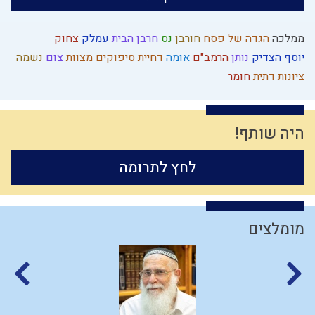
ממלכה
הגדה של פסח
חורבן
נס
חרבן הבית
עמלק
צחוק
יוסף הצדיק
נותן
הרמב"ם
אומה
דחיית סיפוקים
מצוות
צום
נשמה
ציונות דתית
חומר
היה שותף!
לחץ לתרומה
מומלצים