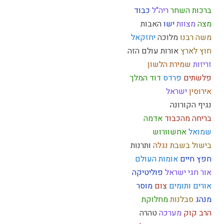
ברכות השחר
ריה"ל
כבוד
מצה
מצוות
ישו
האבות
משה רבנו
מלוכה
יחזקאל
חוץ לארץ
אורות
עולם הזה
זריזות
שמירת הלשון
פלשתים
פרדס
דוד המלך
אירוסין
ישראל
נגיף הקורונה
בריחה מהכבוד
אדמה
שמואל
אחשוורוש
בישול בשבת
נגלה
ותרנות
חפץ חיים
אומות העולם
אור
חגי ישראל
פוליטיקה
אורים ותומים
צום
מוסר
מנהג
סבלנות
מחלוקת
הרב קוק
מערכה
טהרה