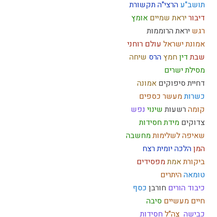
תושב"ע
הרצי"ה
תקשורת
דיבור
יראת שמיים
אומץ
רגש
יראת הרוממות
אמונת ישראל
עולם רוחני
שבת
דין
חמץ
הרס
שיחה
מסילת ישרים
דחיית סיפוקים
אמונה
כשרות
מעשר כספים
קומה
רשעות
שינוי
נפש
צדוקים
מידת חסידות
שאיפה לשלימות
מחשבה
המן
הלכה יומית
רצח
ביקורת
אמת
מפסידים
טומאה
היתרים
כיבוד הורים
חורבן
כסף
חיים מעשיים
סיבה
כבישה
צה"ל
חסידות