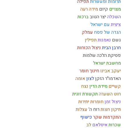
תרומות ומעשרות
תפילה
מצרים
קיום
מידה רעה
השכלה
יצר הטוב
ברכות
ציצית
עם ישראל
הגדה של פסח
עמלק
גשם
נאמנות
תפילין
חרבן הבית
ניצול הכוחות
פסיקת הלכה
שלמות
מחשבת ישראל
יעקב אבינו
חינוך
חומר
האדמו"ר הזקן
לצון
אומה
קשיים
מידת הדין
נצח
חוט השערה
תקשורת זוגית
ניצול זמן
חומרות יתירות
תיקון חצות
רוח ה'
עצלות
התקדמות
שקר
כישוף
שכרות
איסלאם
לב