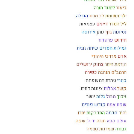
כיעור
לימוד תורה
ילד תשומת לב
מרור
הובלה
ליל הסדר
דיינים
עצמאות
נסיונות
גוף
נותן
אירופה
חידוש
פרוזדור
גמילות חסדים
שיחה זוגית
אדם
מרדכי היהודי
הוראת היתר
צחוק
ירושלים
הרמב"ם
הנהגה
כפירה
כוזרי
טהרת המשפחה
קשר
אבלות
ציונות דתית
זיכוך
מבול
גלות
יושר
שפת אמת
קודש
פורים
יחיד
חכמה
התדבקות
יתרו
עולם הבא
תורה
יד ה'
שפה
גבורה
שמרנות
נשמה