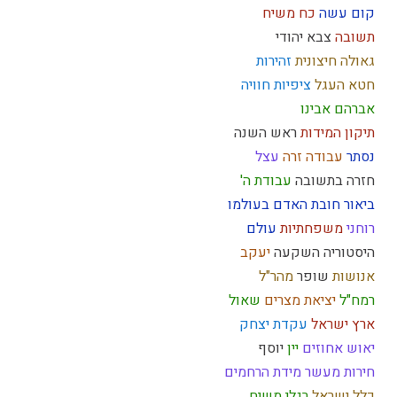
קום עשה
כח משיח
תשובה
צבא יהודי
גאולה חיצונית
זהירות
חטא העגל
ציפיות
חוויה
אברהם אבינו
תיקון המידות
ראש השנה
נסתר
עבודה זרה
עצל
חזרה בתשובה
עבודת ה'
ביאור חובת האדם בעולמו
רוחני
משפחתיות
עולם
היסטוריה
השקעה
יעקב
אנושות
שופר
מהר"ל
רמח"ל
יציאת מצרים
שאול
ארץ ישראל
עקדת יצחק
יאוש
אחוזים
יין
יוסף
חירות
מעשר
מידת הרחמים
כלל ישראל
רגלי משיח