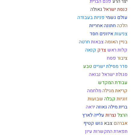
יצר הרע
פגם הברית
כנסת ישראל
גאולה
עולם גשמי
פניות בעבודה
הלכה
חתונה
אחריות
צניעות
איזונים
חסד
בניין האומה
צבאות
חרטה
קלות ראש
צדק
קנאה
ציבור
פסח
סדר מסילת ישרים
טבע
סגולת ישראל
נבואה
עבודת המקדש
קריאת מגילה
מלחמה
זוגיות
קבלה
שבועות
ברית מילה
גאווה
יראה
הרצל
נצרות
עלייה לארץ
אברהם
צבא
גוש קטיף
תפארת
התקשרות
עיון