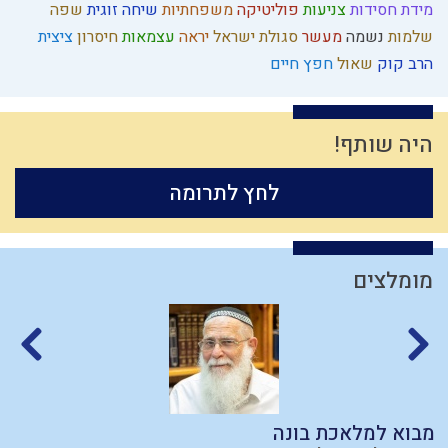
מידת חסידות
צניעות
פוליטיקה
משפחתיות
שיחה זוגית
שפה
שלמות
נשמה
מעשר
סגולת ישראל
יראה
עצמאות
חיסרון
ציצית
הרב קוק
שאול
חפץ חיים
היה שותף!
לחץ לתרומה
מומלצים
מבוא למלאכת בונה
פ