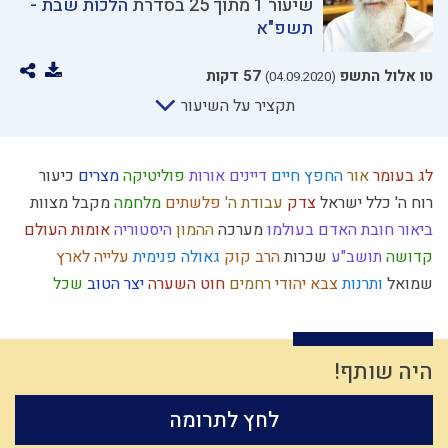
שיעור 1 מתוך 25 בסדרת
הלכות שבת -
תשפ"א
טו אלול התשפ
57 דקות
(04.09.2020)
תקציר על השיעור
לג בעומר
אור
החפץ חיים
דיינים
אורות
פוליטיקה
מצרים
כיעור
רוח ה'
כלל ישראל
צדק
עבודת ה'
פלשתים
מלחמה
מקבל
מצוות
ביאור חובת האדם בעולמו
מערכה
ההמון
היסטוריה
אומות העולם
קדושה
תושב"ע
שכרות
הרב קוק
גאולה פנימית
עלייה לארץ
שמואל
ותרנות
צבא יהודי
רחמים
חוט השערה
יצר הטוב
שכל
חרטה
קודש
גוף
קשיים
ממלכה
שופר
חוויה
היתרים
קום עשה
כיבוד הורים
רחל אימנו
גשמי
תשובה
תרומות ומעשרות
הבנה
עניין המקדש
הובלה
ניצול הכוחות
אמון
רצון
קבלה
תיקון חצות
היה שותף!
עמלק
נגלה
פסח
האדמו"ר הזקן
יציאת מצרים
טבע
כשרות
כישוף
לחץ לתרומה
לב
זהות ישראלית
מרור
חידוש
תפילין
מחשבה
חב"ד
פורים
הנהגה
כבוד
עצלות
סדר מסילת ישרים
הרצי"ה
מלוכה
השכלה
שינוי
נקיות