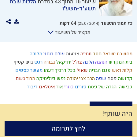
שיעור 16 מתוך 43 בסדרת
הלכות שבת
תשע"ד-תשע"ו
כז תמוז התשעד
64 דקות
(25.07.2014)
תקציר על השיעור
מחשבת ישראל
חסד
תחייה
צניעות
עולם רוחני
מלוכה
בית המקדש
הנהגה
הלכה
צה"ל
יחזקאל
גבורה
רגש
גוש קטיף
קלות ראש
פגם הברית
שאול
בכל דרכיך דעהו
מעשר כספים
קדושה
פסח
שפה
הרב צבי יהודה
נפש
פוליטיקה
מרור
גשם
כבישה
הגדה של פסח
פורים
כוזרי
אור
איסלאם
דיבור
ילד תשומת לב
יד ה'
נגיף הקורונה
צבא
קריאת מגילה
עולם הבא
כיבוד הורים
הלכה יומית
החפץ חיים
יראת הרוממות
ציבור
מעשר
דחיית סיפוקים
השקעה
עומק
גשמי
צחוק
אומה
תיקון המידות
היה שותף!
בניין האומה
דביקות
מקבל
מנהג
שכל
טומאה
אומץ
עולם
לחץ לתרומה
עולם הזה
אברהם אבינו
יעקב אבינו
חיים מעשיים
מידה רעה
אמת
צבא יהודי
כישוף
בישול בשבת
נסתר
הרב קוק
נצח
תיקון חצות