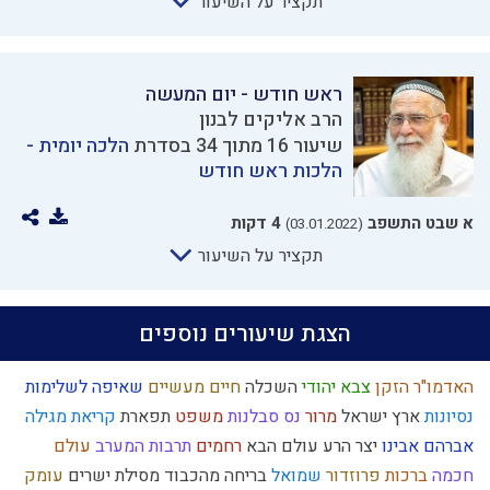
תקציר על השיעור
ראש חודש - יום המעשה
הרב אליקים לבנון
שיעור 16 מתוך 34 בסדרת
הלכה יומית -
הלכות ראש חודש
א שבט התשפב
4 דקות
(03.01.2022)
תקציר על השיעור
הצגת שיעורים נוספים
האדמו"ר הזקן
צבא יהודי
השכלה
חיים מעשיים
שאיפה לשלימות
נסיונות
ארץ ישראל
מרור
נס
סבלנות
משפט
תפארת
קריאת מגילה
אברהם אבינו
יצר הרע
עולם הבא
רחמים
תרבות המערב
עולם
חכמה
ברכות
פרוזדור
שמואל
בריחה מהכבוד
מסילת ישרים
עומק