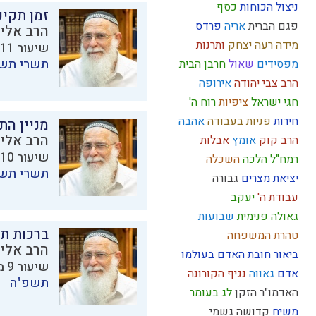
ניצול הכוחות
כסף
זמן תקי
פגם הברית
אריה
פרדס
הרב אליק
מידה רעה
יצחק
ותרנות
שיעור 11 מתוך 23 בסדרת
תשרי תש
מפסידים
שאול
חרבן הבית
הרב צבי יהודה
אירופה
חגי ישראל
ציפיות
רוח ה'
חירות
פניות בעבודה
אהבה
מניין הת
הרב אליק
הרב קוק
אומץ
אבלות
שיעור 10 מתוך 23 בסדרת
רמח"ל
הלכה
השכלה
תשרי תש
יציאת מצרים
גבורה
עבודת ה'
יעקב
גאולה פנימית
שבועות
ברכות ת
טהרת המשפחה
הרב אליק
ביאור חובת האדם בעולמו
שיעור 9 מתוך 23 בסדרת
אדם
גאווה
נגיף הקורונה
תשפ"ה
האדמו"ר הזקן
לג בעומר
משיח
קדושה
גשמי