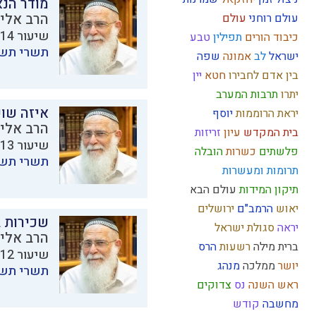
מודר הנ
הרב אליק
עולם רוחני
עולם
שיעור 14 מתוך 23 בסדרת
כיבוד הורים
תפילין
טבע
תשרי תש
ישראל
לב
אמונה
שפה
בין אדם לחבירו
חטא
יין
יתרו
תרבות המערב
איזה שו
יראת הרוממות
יוסף
הרב אליק
בית המקדש
עיון
זריזות
שיעור 13 מתוך 23 בסדרת
פלשתים
כשרות
הובלה
תשרי תש
תרומות ומעשרות
תיקון המידות
עולם הבא
יאוש
הרמב"ם
ירושלים
שכירות ב
יראה
סגולת ישראל
הרב אליק
ברית מילה
רשעות
הרס
שיעור 12 מתוך 23 בסדרת
יושר
ממלכה
מנהג
תשרי תש
ראש השנה
נס
צדוקים
מחשבה
קודש