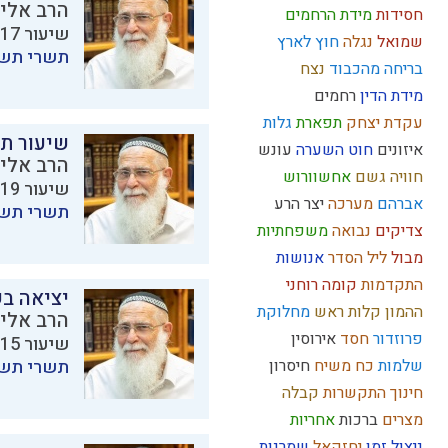
הרב אליק
חסידות
מידת הרחמים
שיעור 17 מתוך 23 בסדרת
שמואל
נגלה
חוץ לארץ
תשרי תש
בריחה מהכבוד
נצח
מידת הדין
רחמים
עקדת יצחק
תפארת
גלות
שיעור ת
איזונים
חוט השערה
עונש
הרב אליק
חוויה
גשם
אחשוורוש
שיעור 19 מתוך 23 בסדרת
אברהם
מערכה
יצר הרע
תשרי תש
צדיקים
נבואה
משפחתיות
מבול
ליל הסדר
אנושות
התקדמות
קומה
רוחני
יציאה בש
ההמון
קלות ראש
מחלוקת
הרב אליק
פרוזדור
חסד
אירוסין
שיעור 15 מתוך 23 בסדרת
שלמות
כח משיח
חיסרון
תשרי תש
חינוך
התקשרות
קבלה
מצרים
ברכות
אחריות
ניצול זמן
יחזקאל
שמרנות