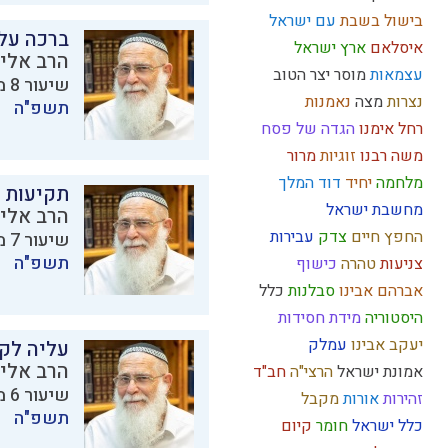
בישול בשבת
עם ישראל
ברכה על 
איסלאם
ארץ ישראל
הרב אליק
עצמאות
מוסר
יצר הטוב
שיעור 8 מתוך 23 בסדרת
נצרות
מצה
נאמנות
תשפ"ה
רחל אימנו
הגדה של פסח
משה רבנו
זוגיות
מרור
מלחמה
יחיד
דוד המלך
תקיעות 
מחשבת ישראל
הרב אליק
החפץ חיים
צדק
עבירות
שיעור 7 מתוך 23 בסדרת
תשפ"ה
צניעות
טהרה
כישוף
אברהם אבינו
סבלנות
כלל
היסטוריה
מידת חסידות
יעקב אבינו
עמלק
עליה לקב
הרב אליק
אמונת ישראל
הרצי"ה
חב"ד
שיעור 6 מתוך 23 בסדרת
זהירות
אורות
מקבל
תשפ"ה
כלל ישראל
חומר
קיום