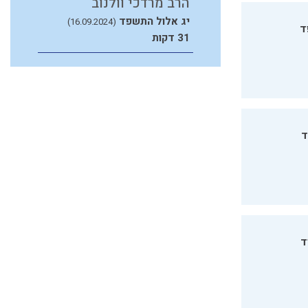
הרב מרדכי וולנוב
יג אלול התשפד
(16.09.2024)
ד
31 דקות
ד
ד