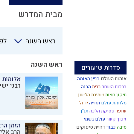
מבית המדרש
ראש
ראש השנה
לפי
השנה
ראש השנה
סדרות שיעורים
אלומות -
אומות העולם
בניין האומה
רבני ישי
ברכות השחר
ברית
הבנה
תיקון חצות
שמירת הלשון
מלחמת עולם
תחייה
יד ה'
שופר
פסיקת הלכה
תנ"ך
זיכוך
קשר
עולם גשמי
הזמן הרא
סיבה
כבוד
דחיית סיפוקים
הרב אליק