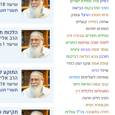
דמיון
סדר מסילת ישרים
שיעור 18 מתוך 23 בסדרת
חמץ
התדבקות
כבישה
תשרי תש
נרות חנוכה
הרצל
עומק
שיחה
כפירה
קשיים
חומרות יתירות
הלכות ח
גמילות חסדים
עבודה זרה
הרב אליק
לימוד תורה
נסיונות
היתרים
שיעור 1 מתוך 1 בסדרת
נסתר
פסח
מצוות
ציצית
חורבן
צבא
הודאה
דביקות
שפת אמת
שקר
המן
כוזרי
שינוי
נפש
התוקע לת
שאיפה לשלימות
אותיות
הרב אליק
שיעור 16 מתוך 23 בסדרת
קום עשה
הוראת היתר
תשרי תש
התנהלות כלכלית
דין
חפץ חיים
חרטה
תקשורת זוגית
תקיעת ש
חזרה בתשובה
צה"ל
עצלות