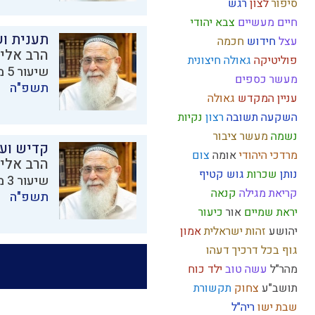
סיפור
לצון
רגש
חיים מעשיים
צבא יהודי
תענית ו
עצל
חידוש
חכמה
הרב אליק
פוליטיקה
גאולה חיצונית
שיעור 5 מתוך 23 בסדרת
מעשר כספים
תשפ"ה
עניין המקדש
גאולה
השקעה
תשובה
רצון
נקיות
נשמה
מעשר
ציבור
קדיש וע
מרדכי היהודי
אומה
צום
הרב אליק
נותן
שכרות
גוש קטיף
שיעור 3 מתוך 23 בסדרת
קריאת מגילה
קנאה
תשפ"ה
יראת שמיים
אור
כיעור
יהושע
זהות ישראלית
אמון
גוף
בכל דרכיך דעהו
מהר"ל
עשה טוב
ילד כוח
תושב"ע
צחוק
תקשורת
שבת
ישו
ריה"ל