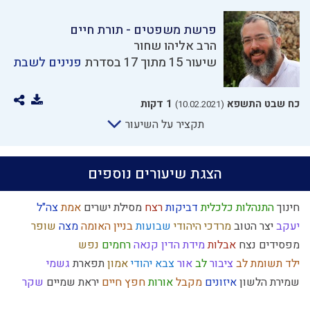
פרשת משפטים - תורת חיים
הרב אליהו שחור
שיעור 15 מתוך 17 בסדרת
פנינים לשבת
כח שבט התשפא
1 דקות
(10.02.2021)
תקציר על השיעור
הצגת שיעורים נוספים
חינוך
התנהלות כלכלית
דביקות
רצח
מסילת ישרים
אמת
צה"ל
יעקב
יצר הטוב
מרדכי היהודי
שבועות
בניין האומה
מצה
שופר
מפסידים
נצח
אבלות
מידת הדין
קנאה
רחמים
נפש
ילד תשומת לב
ציבור
לב
אור
צבא יהודי
אמון
תפארת
גשמי
שמירת הלשון
איזונים
מקבל
אורות
חפץ חיים
יראת שמיים
שקר
אדם
עולם רוחני
השכלה
שאיפה לשלימות
כנסת ישראל
הרצל