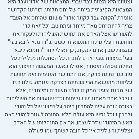
נצטוונו היא מצוות עבד עברי. המציאות של אדון ועבד היא
המציאות הקיצונית ביותר של יחס תלותי. תורתנו הקדושה
אומרת "הקונה עבד כקונה אדון" משום שהיחס אל העבד
צריך להיות יחס מאד מיוחד ומתחשב. וכל זאת כדי
להשריש אצל האדם את תחושת השליחות ולעקור את
תחושת העליונות וההתנשאות. כשם ש"רחמנא ליבא בעי"
במצוות שבין אדם למקום, כך ואולי יותר "רחמנא ליבא
בעי" במצוות שבין אדם לחברו. כל הסתכלות מזלזלת על
הזולת פסולה מיסודה, אפילו כאשר המעשה החיצוני הוא
טוב כגון נתינת צדקה, אם התחושה הפנימית היא תחושת
עליונות מתנשאת הרי שנתינת הצדקה פגומה. כולנו בניו
של מקום ובעיני המקום כולנו חשובים ומיוחדים, אלא
שלכל אחד מאתנו יש שליחות וכדי שנעשה את השליחות
בצורה טובה עלינו להתבונן היטב על נפשו של כל יהודי
ולהבין שכל נפש היא עולם מלא. החובה לעזור ליהודי באה
כאשר היהודי עוזר לעצמו, אך אם התנהלותו של האדם
נצלנית ורשלנית אין כל חובה לשתף עמו פעולה.