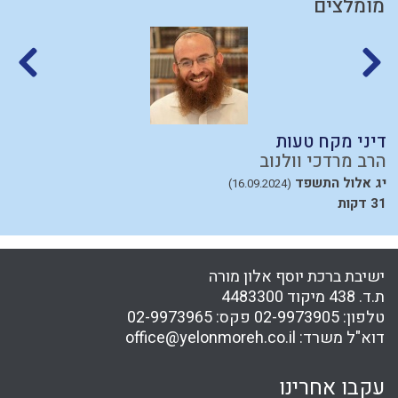
מומלצים
דיני מקח טעות
פ
הרב מרדכי וולנוב
ה
יג אלול התשפד
ח
(16.09.2024)
31 דקות
41
ישיבת ברכת יוסף אלון מורה
ת.ד. 438 מיקוד 4483300
טלפון:
02-9973905
פקס:
02-9973965
דוא"ל משרד:
office@yelonmoreh.co.il
עקבו אחרינו