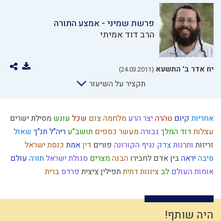
פרשת שמיני - אמצע התורה
הרב דוד אמיתי
יח אדר ב' התשעא
(24.03.2011)
תקציר על השיעור
אחריות
קיום
טהרה
יצר הרע
מלחמה
צום
שכל
עונש
מסילת ישרים
עצלות
דוד המלך
גבורה
מעשר כספים
תושב"ע
ריה"ל
תנ"ך
שאול
זריזות
ותרנות
צדק
נגיף הקורונה
פורים
דין
אמת
כנסת ישראל
סיבה
יראה
בין אדם לחבירו
הבנה
מצרים
סגולת ישראל
תורה
עולם
אומות העולם
לב
ציונות דתית
תפילין
ציצית
פרדס
ברית
קריאת מגילה
קשר
שבת
תיקון המידות
ניצול זמן
רצח
הנהגה
נבואה
חפץ חיים
הוראת היתר
משיח
משה רבנו
אחוזים
סדר מסילת ישרים
איזונים
אותיות
קדושה
חתונה
שיחה זוגית
אמון
היה שותף!