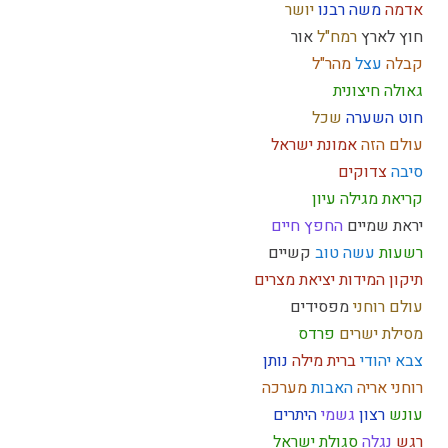
אדמה
משה רבנו
יושר
חוץ לארץ
רמח"ל
אור
קבלה
עצל
מהר"ל
גאולה חיצונית
חוט השערה
שכל
עולם הזה
אמונת ישראל
סיבה
צדוקים
קריאת מגילה
עיון
יראת שמיים
החפץ חיים
רשעות
עשה טוב
קשיים
תיקון המידות
יציאת מצרים
עולם רוחני
מפסידים
מסילת ישרים
פרדס
צבא יהודי
ברית מילה
נותן
רוחני
אריה
האבות
מערכה
עונש
רצון
גשמי
היתרים
רגש
נגלה
סגולת ישראל