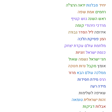
יחיד
סבלנות
יראה
הרצי"ה
רחמים
אמת
שפה
ראש השנה
גוש קטיף
מרדכי היהודי
קומה
אירופה
ליל הסדר
גבורה
המן
פסיקת הלכה
מלחמת עולם
עקדת יצחק
כנסת ישראל
זוגיות
חגי ישראל
נשמה
שאול
אומץ
מקבל
נרות חנוכה
ממלכה
עולם הבא
מרור
הרס
מידת חסידות
מידה רעה
שאיפה לשלימות
זהות ישראלית
טומאה
אבלות
דביקות