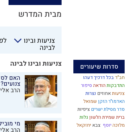
מבית המדרש
צניעות
צניעות ובינו
לפי
ובינו
לבינה
לבינה
צניעות ובינו לבינה
סדרות שיעורים
האם לספ
חב"ד
בכל דרכיך דעהו
צנועים?
התדבקות
הודאה
סיפור
הרב אליק
צניעות
אחוזים
נצרות
האדמו"ר הזקן
שמואל
סדר מסילת ישרים
ציפיות
ברית
שמירת הלשון
גלות
מי מוביל
מלוכה
יוסף
צבא
יחזקאל
הרב אליק