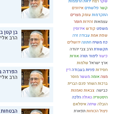
שקר
רצח
יראת הרוממות
קשר
פלשתים
איזונים
התקדמות
עומק
מצרים
עצמאות
זהירות
חומר
משפט
קודש
אירוסין
בן קטן ב
שפת אמת
עבודה זרה
הרב אליק
כח משיח
חתונה
ירושלים
תקשורת
הרב צבי יהודה
כיעור
לימוד תורה
אורות
ארץ ישראל
שלמות
חסידות
פניות בעבודה
דין
הפרדה בי
מצה
אומה
מעשר
מוסר
הרב אליק
ברכות השחר
פגם הברית
כבישה
צבאות
נאמנות
היסטוריה
גאולה
הלכה
הובלה
שיחה
איסלאם
הבטחות 
ניצול הכוחות
תפארת