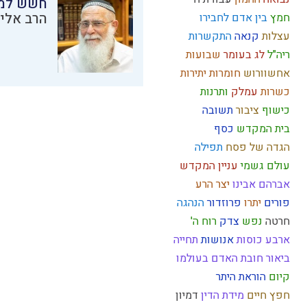
חשש למש
הרב אליק
חמץ
בין אדם לחבירו
עצלות
קנאה
התקשרות
ריה"ל
לג בעומר
שבועות
אחשוורוש
חומרות יתירות
כשרות
עמלק
ותרנות
כישוף
ציבור
תשובה
בית המקדש
כסף
הגדה של פסח
תפילה
עולם גשמי
עניין המקדש
אברהם אבינו
יצר הרע
פורים
יתרו
פרוזדור
הנהגה
חרטה
נפש
צדק
רוח ה'
ארבע כוסות
אנושות
תחייה
ביאור חובת האדם בעולמו
קיום
הוראת היתר
חפץ חיים
מידת הדין
דמיון