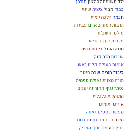
ילד תשומת לב
לצון
חורבן
כבוד
מבול
ציצית
שינוי
חכמה
הלכה יומית
תרבות המערב
אדם
עבירות
עולם
תושב"ע
עבודת המקדש
ישו
חטא העגל
ציונות דתית
שכרות
הרב קוק
אומות העולם
קלות ראש
כיבוד הורים
שבת
חינוך
תורה
מצוות
גאולה פנימית
נסתר
נגיף הקורונה
יעקב
התנהלות כלכלית
אורים ותומים
מעשר כספים
גאווה
מידת הרחמים
נסיונות
חסד
בניין האומה
יוסף הצדיק