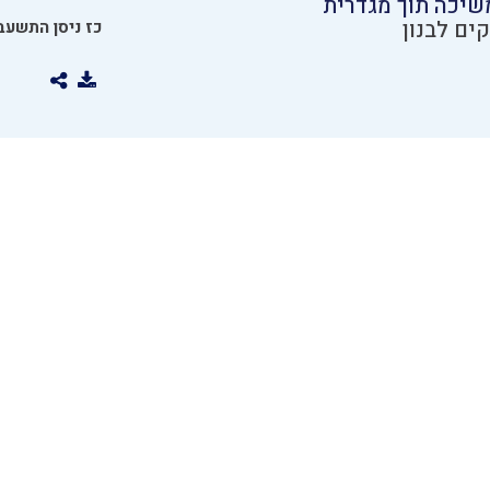
יכה תוך מגדרית
ים לבנון
כז ניסן התשעב