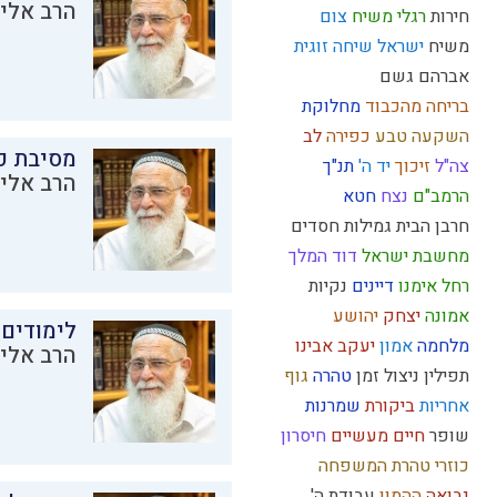
הרב אליק
חירות
רגלי משיח
צום
משיח
ישראל
שיחה זוגית
אברהם
גשם
בריחה מהכבוד
מחלוקת
השקעה
טבע
כפירה
לב
מסיבת פ
צה"ל
זיכוך
יד ה'
תנ"ך
הרב אליק
הרמב"ם
נצח
חטא
חרבן הבית
גמילות חסדים
מחשבת ישראל
דוד המלך
רחל אימנו
דיינים
נקיות
אמונה
יצחק
יהושע
לימודים 
מלחמה
אמון
יעקב אבינו
הרב אליק
תפילין
ניצול זמן
טהרה
גוף
אחריות
ביקורת
שמרנות
שופר
חיים מעשיים
חיסרון
כוזרי
טהרת המשפחה
נבואה
ההמון
עבודת ה'