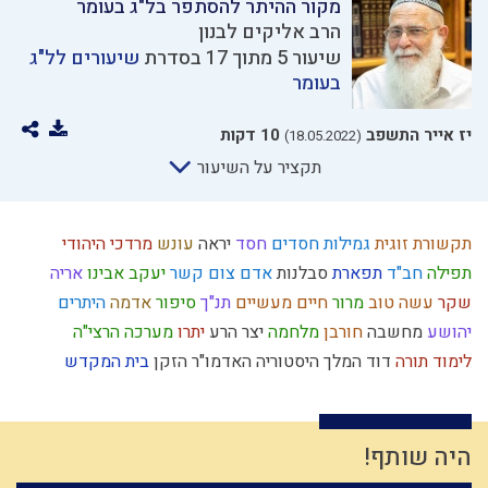
מקור ההיתר להסתפר בל"ג בעומר
הרב אליקים לבנון
שיעור 5 מתוך 17 בסדרת
שיעורים לל"ג
בעומר
יז אייר התשפב
10 דקות
(18.05.2022)
תקציר על השיעור
תקשורת זוגית
גמילות חסדים
חסד
יראה
עונש
מרדכי היהודי
תפילה
חב"ד
תפארת
סבלנות
אדם
צום
קשר
יעקב אבינו
אריה
שקר
עשה טוב
מרור
חיים מעשיים
תנ"ך
סיפור
אדמה
היתרים
יהושע
מחשבה
חורבן
מלחמה
יצר הרע
יתרו
מערכה
הרצי"ה
לימוד תורה
דוד המלך
היסטוריה
האדמו"ר הזקן
בית המקדש
חידוש
כבישה
יוסף
תחייה
דיינים
עבודת ה'
נצרות
נסתר
קיום
תיקון המידות
שכרות
אברהם אבינו
מחשבת ישראל
בניין האומה
אותיות
תיקון חצות
גלות
נפש
כפירה
כיעור
גאולה פנימית
הרמב"ם
היה שותף!
שיחה זוגית
כישוף
הרס
משיח
אמת
חגי ישראל
ישו
תרבות המערב