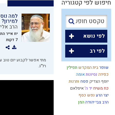
חיפוש לפי קטגוריה
למה נוסע
למירון?
הרב אליק
יח אייר הת
לפי נושא
7 דקות
לפי רב
מתי אפשר לקבוע יום טוב עי
רל"ג.
שופר
בית המקדש
תפילין
כפירה
נסיונות
אומה
יוסף הצדיק
פסח
ותרנות
כח משיח
יד ה'
איסלאם
יצר הרע
נפש
כסף
הרב צבי יהודה
המן