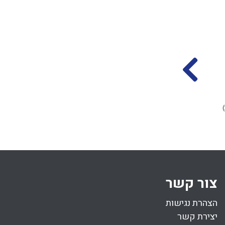
התחלה ופתיחה לדין
פסיק רישא באיסור
בורר
דרבנן
הרב אליקים לבנון
הרב אליקים לבנון
כט סיון התשפד
ח סיון התשפד
(14.06.2024)
(05.07.2024)
41 דקות
צור קשר
הצהרת נגישות
יצירת קשר