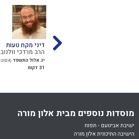
אוהל ומחיצה בשבת
דיני מקח טעות
נון
הרב אליקים לבנון
הרב מרדכי וולנוב
כט סיון התשפד
יג אלול התשפד
(16.09.2024)
(05.07.2024)
31 דקות
מוסדות נוספים מבית אלון מורה
ישיבת אבינועם - תפוח
הישיבה התיכונית אלון מורה