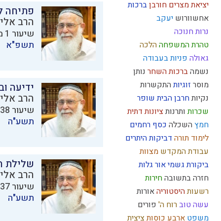
יציאת מצרים
חורבן
ברכות
פתיחה ל
אחשוורוש
יעקב
הרב אליק
נרות חנוכה
שיעור 1 מתוך 11 בסדרת
תשפ"א
טהרת המשפחה
הלכה
גאולה
פניות בעבודה
נשמה
ברכות השחר
נותן
מוסר
זוגיות
התקשרות
ידיעה וב
הרב אליק
נקיות
חרבן הבית
שופר
שיעור 38 מתוך 38 בסדרת
שכרות
ותרנות
ציונות דתית
תשע"ה
חמץ
השכלה
כסף
רחמים
לימוד תורה
דביקות
היתרים
עבודת המקדש
מצוות
שלילת ה
ביקורת
גשמי
אור
גלות
הרב אליק
חזרה בתשובה
חירות
שיעור 37 מתוך 38 בסדרת
רשעות
היסטוריה
אורות
תשע"ה
עשה טוב
רוח ה'
פורים
משפט
ארבע כוסות
ציצית