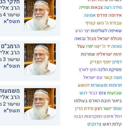
חלקי הנ
הרב אליק
מידה רעה
צבאות
תחייה
שיעור 4 מתוך 11 בסדרת
אירופה
פרדס
אמונה
תשפ"א
עבודת ה'
גוש קטיף
שאיפה לשלימות
יצר הרע
סגולת ישראל
מבול
נבואה
הרמב"ם 
גאווה
יד ה'
ישו
יתרו
עצל
הרב אליק
זהות ישראלית
שמרנות
שיעור 3 מתוך 11 בסדרת
דמיון
יוסף הצדיק
תשפ"א
פסיקת הלכה
חוץ לארץ
מצה
קשר
עם ישראל
תרומות ומעשרות
יהושע
משמעות
שבועות
צום
כבוד
רגש
הרב אליק
ביאור חובת האדם בעולמו
שיעור 2 מתוך 11 בסדרת
נסתר
יושר
רצון
מידת הדין
תשפ"א
רחל אימנו
התקדמות
הבנה
קלות ראש
צדוקים