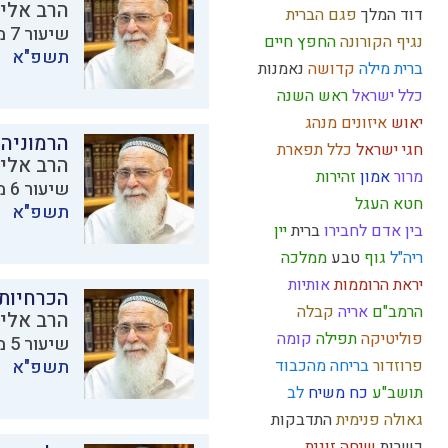
הרב אליק
דוד המלך
פגם הברית
שיעור 7 מתוך 11 בסדרת
נגיף הקורונה
החפץ חיים
תשפ"א
ברית מילה
קדושה
נאמנות
כלל ישראל
ראש השנה
יאוש
איזונים
מנהג
הרמוניה 
חגי ישראל
כלל
תפארת
הרב אליק
מרור
אמון
זהירות
שיעור 6 מתוך 11 בסדרת
חטא העגל
תשפ"א
בין אדם לחבירו
ברית
יין
ריה"ל
גוף
טבע
ממלכה
יראת הרוממות
אותיות
הכרחיות
הרמב"ם
אריה
קבלה
הרב אליק
פוליטיקה
תפילה
קומה
שיעור 5 מתוך 11 בסדרת
פרוזדור
בריחה מהכבוד
תשפ"א
תושב"ע
כח משיח
לב
גאולה פנימית
התדבקות
כשרות
שיחה זוגית