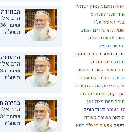
גאולה חיצונית
ארץ ישראל
הבחירה 
אחריות
זריזות
הרס
הרב אליק
בניין האומה
תנ"ך
שיעור 36 מתוך 38 בסדרת
שמירת הלשון
יצר הטוב
תשע"ה
גשם
מחשבה
יצחק
מעשר כספים
תרבות המערב
קודש
עומק
המעשה ה
סיבה
נסיונות
צדק
הרב אליק
חוט השערה
מרדכי היהודי
שיעור 35 מתוך 38 בסדרת
תשע"ה
כבישה
חב"ד
רצח
אומה
עקדת יצחק
הנהגה
מערכה
הרב קוק
שמואל
עצלות
חומר
פסח
ניצול זמן
בחירה ח
הרב אליק
לג בעומר
כיבוד הורים
שיעור 34 מתוך 38 בסדרת
הודאה
תשובה
קשיים
תשע"ה
דיינים
צניעות
הרצי"ה
חטא