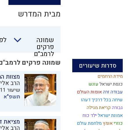
מבית המדרש
שמונה
שמונה
לפי
פרקים
פרקים
לרמב"ם
לרמב"ם
שמונה פרקים לרמב"ם
סדרות שיעורים
מצוות ה
מידת הרחמים
הרב אליק
כנסת ישראל
עונש
שיעור 11 מתוך 11 בסדרת
עבודה זרה
אומות העולם
תשפ"א
שיחה
בכל דרכיך דעהו
גבורה
קריאת מגילה
אמונת ישראל
ילד כוח
מציאת ד
כוזרי
אומץ
מלחמת עולם
הרב אליק