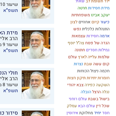
ילד תשומת לב
שאול
שיעור 10 מתוך 11 בסדרת
מידת חסידות
חרטה
תשפ"א
יעקב אבינו
משפחתיות
כיעור
קיום
אחוזים
לצון
התנהלות כלכלית
נפש
מידת הא
אדמה
חסידות
עצמאות
הרב אליק
הגדה של פסח
צה"ל
יוסף
שיעור 9 מתוך 11 בסדרת
גמילות חסדים
חתונה
תשפ"א
שלמות
עלייה לארץ
עולם
קום עשה
שבת
נצרות
חכמה
ניצול הכוחות
חולי הנפ
חומרות יתירות
תיקון חצות
הרב אליק
שיעור 8 מתוך 11 בסדרת
השקעה
כפירה
צבא יהודי
תשפ"א
נגלה
הרצל
הובלה
בישול בשבת
עולם רוחני
שכל
דין
עולם הבא
עמלק
סידור כו
חסד
יחיד
מחלוקת
אירוסין