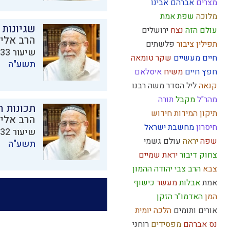
מצרים
אברהם אבינו
מלוכה
שפת אמת
שגיונות 
עולם הזה
נצח
ירושלים
הרב אליק
תפילין
ציבור
פלשתים
שיעור 33 מתוך 38 בסדרת
חיים מעשיים
שקר
טומאה
תשע"ה
חפץ חיים
משיח
איסלאם
קנאה
ליל הסדר
משה רבנו
מהר"ל
מקבל
תורה
תכונות 
תיקון המידות
חידוש
הרב אליק
חיסרון
מחשבת ישראל
שיעור 32 מתוך 38 בסדרת
שפה
יראה
עולם גשמי
תשע"ה
צחוק
דיבור
יראת שמיים
צבא
הרב צבי יהודה
ההמון
אמת
אבלות
מעשר
כישוף
המן
האדמו"ר הזקן
אורים ותומים
הלכה יומית
נס
אברהם
מפסידים
רוחני