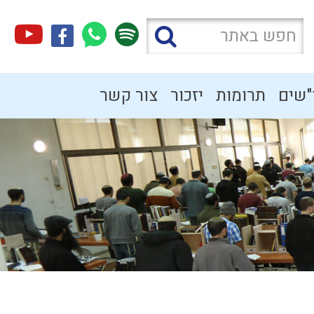
"שים
תרומות
יזכור
צור קשר