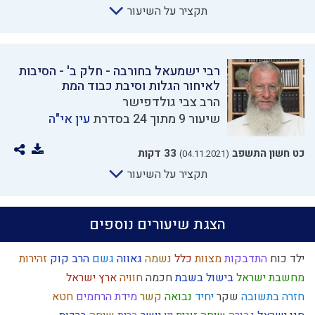
תקציר על השיעור
רבי ישמעאל בחורבה - חלק ב' - הסיבות
לאיחור הגלות וסיבת כבוד המת
הרב צבי גולדפישר
שיעור 9 מתוך 24 בסדרת
עין אי"ה
כט חשון התשפב
33 דקות
(04.11.2021)
תקציר על השיעור
הצגת שיעורים נוספים
ילד כוח
התדבקות
מצוות
כלל
נשמה
גאווה
גשם
הרב קוק
זהירות
מחשבת ישראל
בישול בשבת
חכמה
חוויה
ארץ ישראל
חזרה בתשובה
שקר
יחיד
נבואה
קשר
מידת הרחמים
חטא