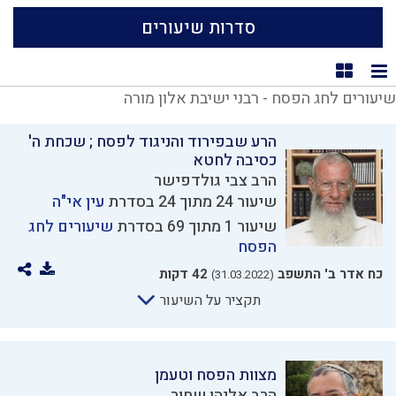
סדרות שיעורים
תצוגת רשימה
תצוגת קוביות
שיעורים לחג הפסח - רבני ישיבת אלון מורה
הרע שבפירוד והניגוד לפסח ; שכחת ה'
כסיבה לחטא
הרב צבי גולדפישר
שיעור 24 מתוך 24 בסדרת
עין אי"ה
שיעור 1 מתוך 69 בסדרת
שיעורים לחג
הפסח
כח אדר ב' התשפב
42 דקות
(31.03.2022)
תקציר על השיעור
מצוות הפסח וטעמן
הרב אליהו שחור