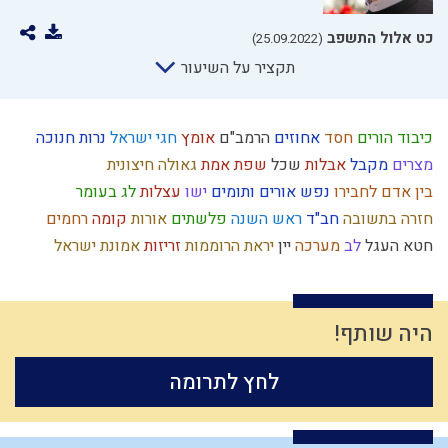
כט אלול התשפב
(25.09.2022)
תקציר על השיעור
כיבוד הורים
חסד
אחוזים
הרמב"ם
אומץ
חגי ישראל
נרות חנוכה
מצרים
מקבל
אבלות
שכל
שפת אמת
גאולה חיצונית
בין אדם לחבירו
נפש
אורים ותומים
ישו
עצלות
לג בעומר
חזרה בתשובה
חב"ד
ראש השנה
פלשתים
אורות
קומה
רחמים
חטא העגל
לב
מערכה
יין
יראת הרוממות
זריזות
אמונת ישראל
מנהג
שמרנות
גוש קטיף
צום
שינוי
זיכוך
עמלק
שאיפה לשלימות
יראת שמיים
פניות בעבודה
נבואה
האדמו"ר הזקן
גמילות חסדים
עולם הזה
סיבה
צדיקים
חירות
יצחק
יחיד
הרב קוק
ארץ ישראל
היה שותף!
מוסר
כבישה
תחייה
חומרות יתירות
יצר הטוב
נקיות
כסף
עונש
לחץ לתרומה
אדם
שפה
חורבן
יד ה'
חכמה
ליל הסדר
קנאה
ביאור חובת האדם בעולמו
אמון
קשר
דוד המלך
קיום
טבע
גשמי
נצרות
מצוות
עניין המקדש
עצל
פרוזדור
יעקב
רוחני
בישול בשבת