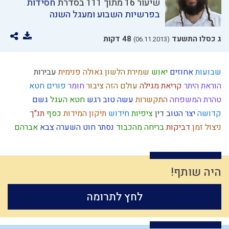
שיעור 16 מתוך 111 בסדרת
חסידות
בפרשיות השבוע ומעגל השנה
ג כסלו התשעד
48 דקות
(06.11.2013)
שבועות
אחוזים
יאוש
שמירת הלשון
גאולה פנימית
עבירות
הוראת היתר
קריאת מגילה
עולם הזה
ציבור
חומר
פורים
חטא
טהרת המשפחה
התקשרות
עשה טוב
רגש
חטא העגל
גשם
קדושה
יצר הטוב
דין
ציפיות
חידוש
תיקון המידות
כסף
תנ"ך
ניצול זמן
דביקות
בריחה מהכבוד
נסתר
חוט השערה
צבא
אברהם
צניעות
אומה
מערכה
יתרו
מהר"ל
צדיקים
רוח ה'
חוץ לארץ
חזרה בתשובה
עצל
מידת הדין
אמונת ישראל
מרדכי היהודי
אריה
קום עשה
תפילין
מקבל
עניין המקדש
עולם גשמי
יין
היה שותף!
בין אדם לחבירו
השכלה
השקעה
היסטוריה
גשמי
עולם הבא
לחץ לתרומה
עלייה לארץ
אמון
חוויה
מצוות
אומץ
תפארת
מלוכה
יחיד
המן
רמח"ל
טהרה
חיים מעשיים
אנושות
גמילות חסדים
דמיון
אדמה
איזונים
נצח
משה רבנו
גלות
ברכות השחר
סבלנות
צום
קודש