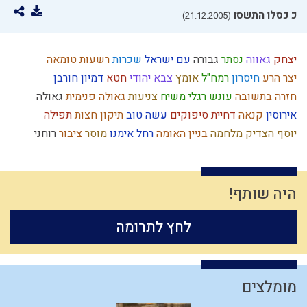
כ כסלו התשסו
(21.12.2005)
יצחק
גאווה
נסתר
גבורה
עם ישראל
שכרות
רשעות
טומאה
יצר הרע
חיסרון
רמח"ל
אומץ
צבא יהודי
חטא
דמיון
חורבן
חזרה בתשובה
עונש
רגלי משיח
צניעות
גאולה פנימית
גאולה
אירוסין
קנאה
דחיית סיפוקים
עשה טוב
תיקון חצות
תפילה
יוסף הצדיק
מלחמה
בניין האומה
רחל אימנו
מוסר
ציבור
רוחני
יעקב
מידה רעה
בישול בשבת
השכלה
שקר
חתונה
חיים מעשיים
כוזרי
כיעור
כיבוד הורים
קלות ראש
יחזקאל
כפירה
סיבה
הרצל
כלל
חסד
חגי ישראל
נאמנות
מחשבה
צבא
מצוות
ירושלים
היה שותף!
ביאור חובת האדם בעולמו
מחלוקת
מידת חסידות
פסח
נשמה
לחץ לתרומה
המן
קריאת מגילה
שופר
אורים ותומים
עקדת יצחק
קשיים
הנהגה
משה רבנו
אורות
תפארת
מלוכה
עלייה לארץ
היתרים
גלות
יראה
צחוק
אמונת ישראל
יד ה'
חומרות יתירות
צה"ל
שלמות
עצל
מלחמת עולם
ברכות השחר
יראת שמיים
סגולת ישראל
אותיות
מומלצים
רצון
אדם
נסיונות
גשמי
עולם
תקשורת זוגית
מנהג