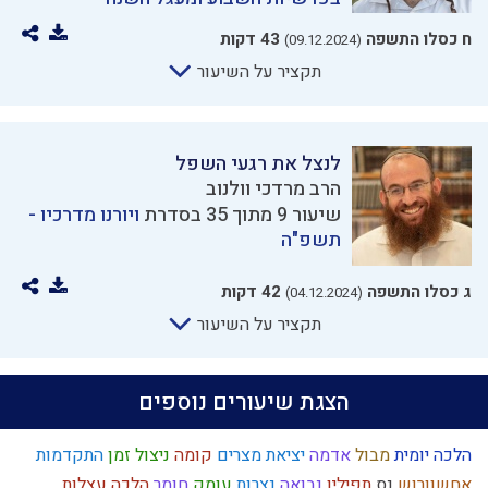
ח כסלו התשפה
43 דקות
(09.12.2024)
תקציר על השיעור
לנצל את רגעי השפל
הרב מרדכי וולנוב
שיעור 9 מתוך 35 בסדרת
ויורנו מדרכיו -
תשפ"ה
ג כסלו התשפה
42 דקות
(04.12.2024)
תקציר על השיעור
הצגת שיעורים נוספים
הלכה יומית
מבול
אדמה
יציאת מצרים
קומה
ניצול זמן
התקדמות
אחשוורוש
נס
תפילין
נבואה
נצרות
עומק
חומר
הלכה
עצלות