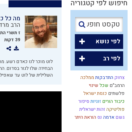
חיפוש לפי קטגוריה
מה כל כך
הרב מרדכ
ז תשרי הת
39 דקות
לפי נושא
לפי רב
לוט מוכר לנו כאדם רשע. מת
הבחירה שלו לגור בסדום. הה
השלילית של לוט עד שאפילו
צחוק
התדבקות
ממלכה
הרמב"ם
שכל
שינוי
פלשתים
כנסת ישראל
כיבוד הורים
זוגיות
סיפור
פוליטיקה
זהות ישראלית
גשם
אדמה
נס
הוראת היתר