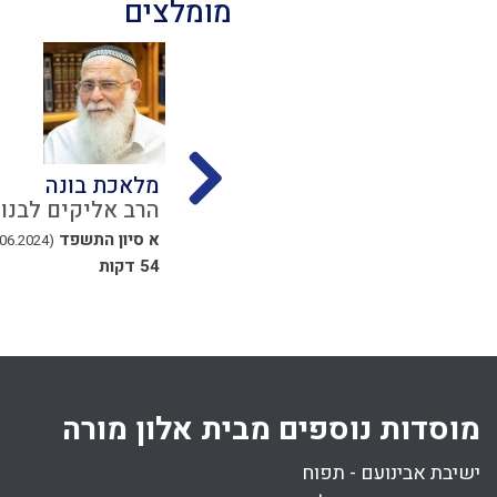
מומלצים
בשבת
דיני מקח טעות
מלאכת בונה
נון
הרב מרדכי וולנוב
הרב אליקים לבנון
יג אלול התשפד
א סיון התשפד
(07.06.2024)
(16.09.2024)
31 דקות
54 דקות
מוסדות נוספים מבית אלון מורה
ישיבת אבינועם - תפוח