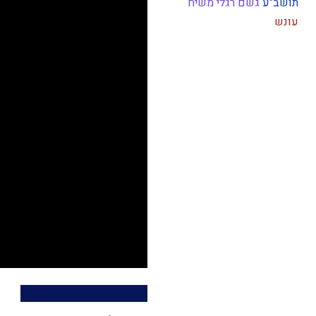
תושב"ע
גשם
רגלי משיח
עונש