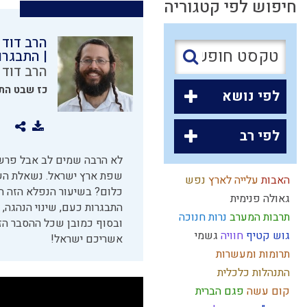
חיפוש לפי קטגוריה
הרב דוד 
| התבגרו
הרב דוד 
כז שבט הת
לפי נושא
לפי רב
האבות
עלייה לארץ
נפש
כלום? בשיעור הנפלא הזה הר
גאולה פנימית
התבגרות כעם, שינוי הנהגה,
תרבות המערב
נרות חנוכה
ובסוף כמובן שכל ההסבר הז
גוש קטיף
חוויה
גשמי
אשריכם ישראל!
תרומות ומעשרות
התנהלות כלכלית
קום עשה
פגם הברית