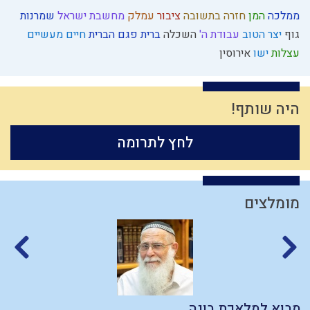
ממלכה
המן
חזרה בתשובה
ציבור
עמלק
מחשבת ישראל
שמרנות
גוף
יצר הטוב
עבודת ה'
השכלה
ברית
פגם הברית
חיים מעשיים
עצלות
ישו
אירוסין
היה שותף!
לחץ לתרומה
מומלצים
מבוא למלאכת בונה
ד