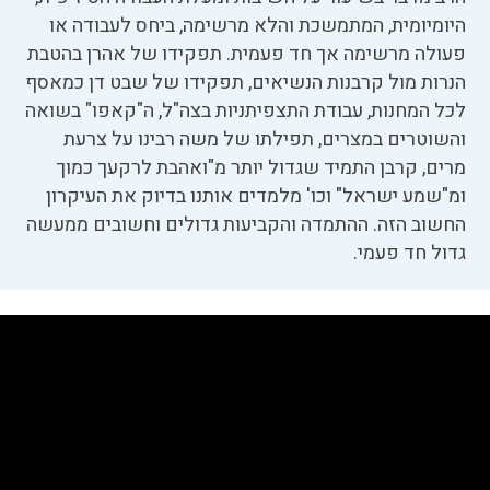
היומיומית, המתמשכת והלא מרשימה, ביחס לעבודה או
פעולה מרשימה אך חד פעמית. תפקידו של אהרן בהטבת
הנרות מול קרבנות הנשיאים, תפקידו של שבט דן כמאסף
לכל המחנות, עבודת התצפיתניות בצה"ל, ה"קאפו" בשואה
והשוטרים במצרים, תפילתו של משה רבינו על צרעת
מרים, קרבן התמיד שגדול יותר מ"ואהבת לרקעך כמוך
ומ"שמע ישראל" וכו' מלמדים אותנו בדיוק את העיקרון
החשוב הזה. ההתמדה והקביעות גדולים וחשובים ממעשה
גדול חד פעמי.