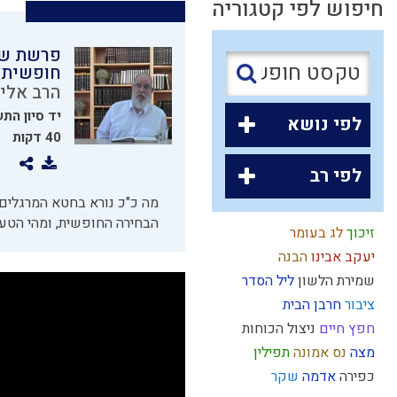
חיפוש לפי קטגוריה
פרשת של
חופשית?
הרב אלי
יד סיון הת
לפי נושא
40 דקות
לפי רב
מה כ"כ נורא בחטא המרגלים 
הבחירה החופשית, ומהי הטע
זיכוך
לג בעומר
יעקב אבינו
הבנה
שמירת הלשון
ליל הסדר
ציבור
חרבן הבית
חפץ חיים
ניצול הכוחות
מצה
נס
אמונה
תפילין
כפירה
אדמה
שקר