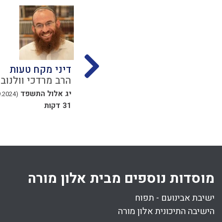
אוהל ומחיצה בשבת
דיני מקח טעות
נון
הרב אליקים לבנון
הרב מרדכי וולנוב
כט סיון התשפד
יג אלול התשפד
(16.09.2024)
(05.07.2024)
31 דקות
מוסדות נוספים מבית אלון מורה
ישיבת אבינועם - תפוח
הישיבה התיכונית אלון מורה