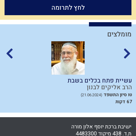
לחץ לתרומה
מומלצים
עשיית פתח בכלים בשבת
ה
הרב אליקים לבנון
ה
טו סיון התשפד
כ
(21.06.2024)
67 דקות
ישיבת ברכת יוסף אלון מורה
ת.ד. 438 מיקוד 4483300