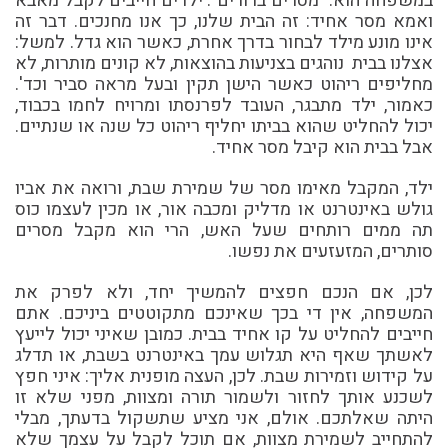
במשפחה הוא: "מסרים ברורים". ילדים חייבים לקבל מאבא
ואמא מסר אחיד: זה הבית שלנו, כך אנו מחנכים. דבר זה
אינו מונע מילד לבחור בדרך אחרת, כאשר הוא גדל. למשל:
אצלנו בבית נוהגים בצניעות בהוצאות, לא קונים מותרות, לא
מחליפים ריהוט כאשר הישן תקין ובעל מראה סביר וכד'.
כאמור, ילד מתבגר, העובד לפרנסתו ומרויח לחמו בכבוד,
יכול להחליט שהוא בביתו יחליף ריהוט כל שנה או שנתיים.
אבל בבית הוא קיבל מסר אחיד.
ילד, המקבל מאימו מסר של שמירת שבת, ורואה את אביו
גולש באינטרנט או מדליק ומכבה אור, או מכין לעצמו כוס
תה ממים רותחים שעל האש, הרי הוא מקבל מסרים
סותרים, המזעזעים את נפשו.
לכן, אם הנכם חפצים להמשיך יחד, ולא לפרק את
המשפחה, אין די בכך שאינכם מתקוטטים ביניכם. אתם
חייבים להחליט על קו אחיד בבית. כמובן שאיני יכול לייעץ
לאשתך שאף היא תגלוש עמך באינטרנט בשבת, או תדלג
על קידוש וזמירות שבת. לכן, העצה מופנית אליך: איני חפץ
לשכנע אותך לחזור ולשמור תורה ומצוות, מפני שלא זו
היתה שאלתכם. אולם, אני מציע שתשקול בדעתך, מבלי
להתחייב לשמירת מצוות, אם תוכל לקבל על עצמך שלא