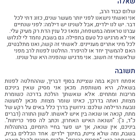
שאלה
שלום כבוד הרב,
אני ואשתי נישאנו לפני יותר מעשר שנים, כזוג דתי לכל
דבר. יש לנו ילדים, אבל לשנינו יש דילמה: לפני שנתיים
עברנו טראומה במשפחה, ומאז כל ענין הדת רק מעיק עלי.
אני לא מרגיש כל טעם בתפילה. גם בשבת, נחמד לי לגלוש
לכל מיני אתרים מעניינים. לאשתי זה קשה, ואנו מתלבטים,
האם להמשיך יחד או להיפרד. החלטנו לפנות לרב מפני
שלאשתי זה חשוב. אני מדגיש שהפניה היא של שנינו.
תשובה
אפתח דוקא במה שציינת בסוף דבריך, שההחלטה לפנות
בשאלה, היא משותפת. מכאן אני מסיק שאין ביניכם
מריבות ומתחים. אלא שאשתך הולכת בדרכה כשומרת
מצוות, ואתה בדרכך, כאינו שומר מצוות. מכאן למעשה
נובעת הדילמה שלכם: גירושין בדרך כלל באים על רקע של
מתח, קנאה או שנאה בין איש לאשתו. לשון התורה (דברים
כ"ד, ג'): "ושנאה האיש האחרון, וכתב לה ספר כריתות".
ביניכם, אין שנאה, אך יש פער בחיי היומיום, בהתנהלות
בשבת, ומה שלא ציינת, בחינוך ילדים. אחד הכללים בבית,