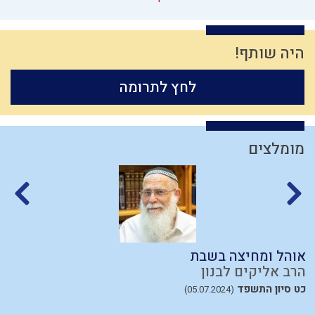
היה שותף!
לחץ לתרומה
מומלצים
אוהל ומחיצה בשבת
מ
הרב אליקים לבנון
ה
כט סיון התשפד
ב
(05.07.2024)
38