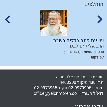
מומלצים
עשיית פתח בכלים בשבת
ד
הרב אליקים לבנון
ה
טו סיון התשפד
י
(21.06.2024)
67 דקות
31
ישיבת ברכת יוסף אלון מורה
ת.ד. 438 מיקוד 4483300
טלפון:
02-9973905
פקס:
02-9973965
דוא"ל משרד:
office@yelonmoreh.co.il
עקבו אחרינו