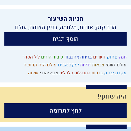
תגיות השיעור
הרב קוק
,
אורות
,
מלחמה
,
בניין האומה
,
עולם
הוסף תגית
חמץ
צחוק
קשיים
בריחה מהכבוד
כיבוד הורים
ליל הסדר
עולם גשמי
צבאות
זריזות
יעקב אבינו
עולם הזה
קדושה
עקדת יצחק
ברכות
התנהלות כלכלית
צבא יהודי
שיחה
היה שותף!
לחץ לתרומה