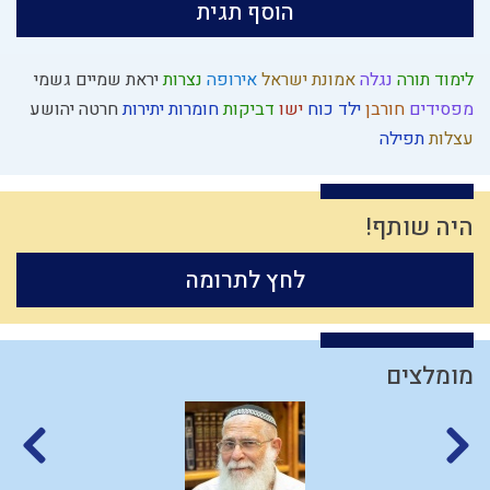
הוסף תגית
לימוד תורה
נגלה
אמונת ישראל
אירופה
נצרות
יראת שמיים
גשמי
מפסידים
חורבן
ילד כוח
ישו
דביקות
חומרות יתירות
חרטה
יהושע
עצלות
תפילה
היה שותף!
לחץ לתרומה
מומלצים