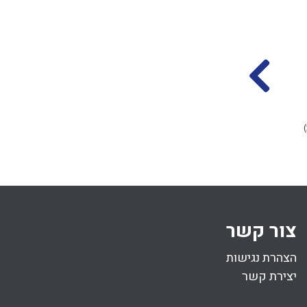
דיני מקח טעות
פסיק רישא באיסור
דרבנן
הרב מרדכי וולנוב
הרב אליקים לבנון
יג אלול התשפד
(16.09.2024)
ח סיון התשפד
(14.06.2024)
31 דקות
41 דקות
צור קשר
הצהרת נגישות
יצירת קשר