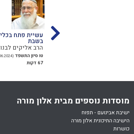
 לדין
מלאכת בונה
עשיית פתח בכלי
בשבת
הרב אליקים לבנון
נון
הרב אליקים לבנון
א סיון התשפד
(07.06.2024)
טו סיון התשפד
(21.06.2024)
54 דקות
67 דקות
מוסדות נוספים מבית אלון מורה
ישיבת אבינועם - תפוח
הישיבה התיכונית אלון מורה
כושרות