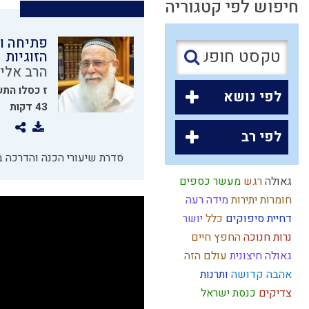
חיפוש לפי קטגוריה
פתיחה ו
הזוגיות
הרב אליק
ז כסלו הת
לפי נושא
43 דקות
לפי רב
סדרת שיעורי הכנה והדרכה ב
גאולה
רגש
מעשר כספים
חומרות יתירות
מידה רעה
דחיית סיפוקים
כלל
יושר
נרות חנוכה
החפץ חיים
גאולה חיצונית
עולם הזה
אהבה
קדושה
ותרנות
צדיקים
כנסת ישראל