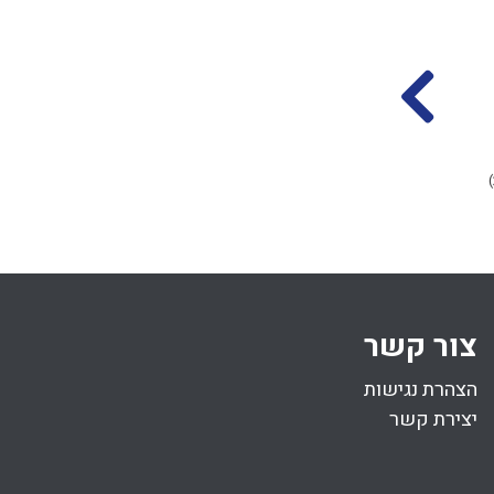
מבוא למלאכת בונה
עשיית פתח בכלים
בשבת
הרב אליקים לבנון
הרב אליקים לבנון
ב אייר התשפד
(10.05.2024)
טו סיון התשפד
(21.06.2024)
38 דקות
67 דקות
צור קשר
הצהרת נגישות
יצירת קשר