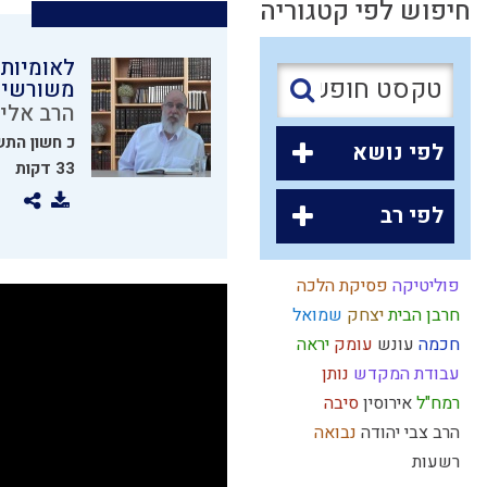
חיפוש לפי קטגוריה
לאומיות 
משורשיה
הרב אלי
כ חשון הת
לפי נושא
33 דקות
לפי רב
פוליטיקה
פסיקת הלכה
חרבן הבית
יצחק
שמואל
חכמה
עונש
עומק
יראה
עבודת המקדש
נותן
רמח"ל
אירוסין
סיבה
הרב צבי יהודה
נבואה
רשעות