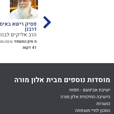
בשבת
דיני מקח טעות
פסיק רישא באיסו
דרבנן
נון
הרב מרדכי וולנוב
הרב אליקים לבנון
יג אלול התשפד
(16.09.2024)
ח סיון התשפד
(14.06.2024)
31 דקות
41 דקות
מוסדות נוספים מבית אלון מורה
ישיבת אבינועם - תפוח
הישיבה התיכונית אלון מורה
כושרות
המכון לחיי משפחה