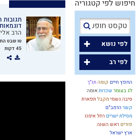
חיפוש לפי קטגוריה
תגובות ה
דוגמאות
הרב אליק
טו שבט הת
לפי נושא
45 דקות
לפי רב
החפץ חיים
קומה
תנ"ך
לג בעומר
שכרות
אומה
סיבה
גשמי
מקבל
תפארת
קשר
הרמב"ם
מסילת ישרים
רחל אימנו
פורים
ראש השנה
ארץ ישראל