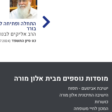
בונה
דיני מקח טעות
התחלה ופתיחה לד
בורר
נון
הרב מרדכי וולנוב
הרב אליקים לבנון
יג אלול התשפד
(16.09.2024)
כט סיון התשפד
(05.07.2024)
31 דקות
מוסדות נוספים מבית אלון מורה
ישיבת אבינועם - תפוח
הישיבה התיכונית אלון מורה
כושרות
המכון לחיי משפחה