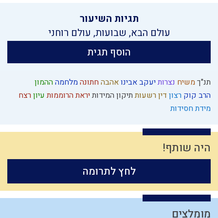
תגיות השיעור
עולם הבא
,
שבועות
,
עולם רוחני
הוסף תגית
תנ"ך
משיח
נצרות
יעקב אבינו
אהבה
חתונה
מלחמה
ההמון
הרב קוק
רצון
דין
רשעות
תיקון המידות
יראת הרוממות
עיון
רצח
מידת חסידות
היה שותף!
לחץ לתרומה
מומלצים