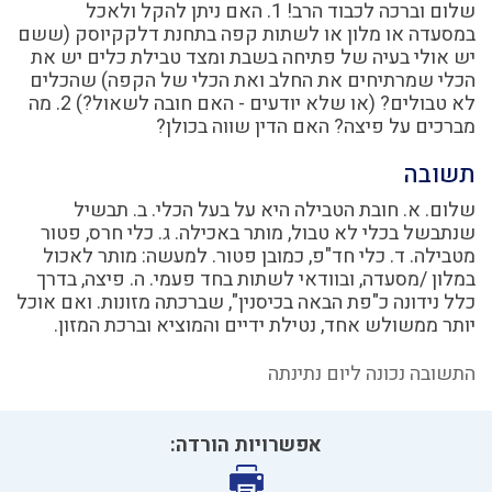
שלום וברכה לכבוד הרב! 1. האם ניתן להקל ולאכל
במסעדה או מלון או לשתות קפה בתחנת דלקקיוסק (ששם
יש אולי בעיה של פתיחה בשבת ומצד טבילת כלים יש את
הכלי שמרתיחים את החלב ואת הכלי של הקפה) שהכלים
לא טבולים? (או שלא יודעים - האם חובה לשאול?) 2. מה
מברכים על פיצה? האם הדין שווה בכולן?
תשובה
שלום. א. חובת הטבילה היא על בעל הכלי. ב. תבשיל
שנתבשל בכלי לא טבול, מותר באכילה. ג. כלי חרס, פטור
מטבילה. ד. כלי חד"פ, כמובן פטור. למעשה: מותר לאכול
במלון /מסעדה, ובוודאי לשתות בחד פעמי. ה. פיצה, בדרך
כלל נידונה כ"פת הבאה בכיסנין", שברכתה מזונות. ואם אוכל
יותר ממשולש אחד, נטילת ידיים והמוציא וברכת המזון.
התשובה נכונה ליום נתינתה
אפשרויות הורדה: