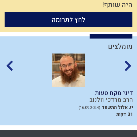
היה שותף!
לחץ לתרומה
מומלצים
דיני מקח טעות
מ
הרב מרדכי וולנוב
ה
יג אלול התשפד
ב
(16.09.2024)
31 דקות
38