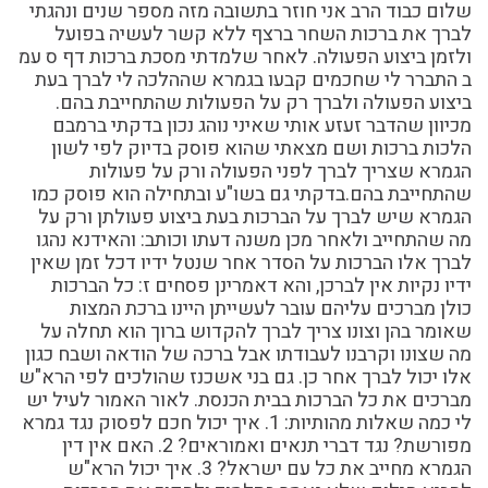
שלום כבוד הרב אני חוזר בתשובה מזה מספר שנים ונהגתי
לברך את ברכות השחר ברצף ללא קשר לעשיה בפועל
ולזמן ביצוע הפעולה. לאחר שלמדתי מסכת ברכות דף ס עמ
ב התברר לי שחכמים קבעו בגמרא שההלכה לי לברך בעת
ביצוע הפעולה ולברך רק על הפעולות שהתחייבת בהם.
מכיוון שהדבר זעזע אותי שאיני נוהג נכון בדקתי ברמבם
הלכות ברכות ושם מצאתי שהוא פוסק בדיוק לפי לשון
הגמרא שצריך לברך לפני הפעולה ורק על פעולות
שהתחייבת בהם.בדקתי גם בשו"ע ובתחילה הוא פוסק כמו
הגמרא שיש לברך על הברכות בעת ביצוע פעולתן ורק על
מה שהתחייב ולאחר מכן משנה דעתו וכותב: והאידנא נהגו
לברך אלו הברכות על הסדר אחר שנטל ידיו דכל זמן שאין
ידיו נקיות אין לברכן, והא דאמרינן פסחים ז: כל הברכות
כולן מברכים עליהם עובר לעשייתן היינו ברכת המצות
שאומר בהן וצונו צריך לברך להקדוש ברוך הוא תחלה על
מה שצונו וקרבנו לעבודתו אבל ברכה של הודאה ושבח כגון
אלו יכול לברך אחר כן. גם בני אשכנז שהולכים לפי הרא"ש
מברכים את כל הברכות בבית הכנסת. לאור האמור לעיל יש
לי כמה שאלות מהותיות: 1. איך יכול חכם לפסוק נגד גמרא
מפורשת? נגד דברי תנאים ואמוראים? 2. האם אין דין
הגמרא מחייב את כל עם ישראל? 3. איך יכול הרא"ש