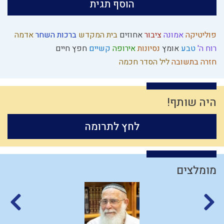
הוסף תגית
פוליטיקה
אמונה
ציבור
אחוזים
בית המקדש
ברכות השחר
אדמה
רוח ה'
טבע
אומץ
נסיונות
אירופה
קשיים
חפץ חיים
חזרה בתשובה
ליל הסדר
חכמה
היה שותף!
לחץ לתרומה
מומלצים