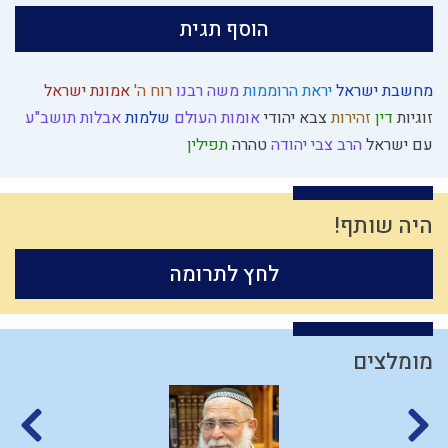
הוסף תגית
מחשבת ישראל
יראת הרוממות
משה רבנו
רוח ה'
אמונת ישראל
זוגיות
דין
זהירות
צבא יהודי
אומות העולם
שלמות
אבלות
תושב"ע
עם ישראל
הרב צבי יהודה
טהרה
תפילין
היה שותף!
לחץ לתרומה
מומלצים