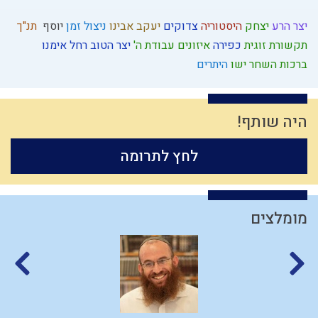
יצר הרע
יצחק
היסטוריה
צדוקים
יעקב אבינו
ניצול זמן
יוסף
תנ"ך
תקשורת זוגית
כפירה
איזונים
עבודת ה'
יצר הטוב
רחל אימנו
ברכות השחר
ישו
היתרים
היה שותף!
לחץ לתרומה
מומלצים