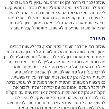
שלום! כבר די הרבה זמן אני מרגישה שאין לי ממש כוונה
בתפילה ובכלל אני באה להתפלל כאילו בכוח.. , וממש קשה
לי עם זה... אני מוצאת את עצמי חושבת בזמן התפילה על
כל מיני דברים ובקושי מתרכזת באמת בתפילה.. אני ממש
רוצה לשנות את זה ולהתפלל באהבה מתוך רצון ולא מתוך
הרגל או משהו שחייבים לעשות... אשמח לקבל תשובה.
תשובה
שלום רב! אין דבר העומד בפני הרצון. כדי לעשות דברים
מתוך חשק כוונה ושמחה עלינו לעבוד על הרצון שלנו. וכיצד
מפתחים את אותו רצון לתפילה בכוונה? ראשית עלינו להבין
מה כוחנו ומה כוחה של תפילה. עלייך לדעת כי את נבחרת
מכל הנבראים שעל פני האדמה. יש לך כוח מיוחד שאין
להרבה בע"ח על פני העולם. יש לך את הכוח להשפיע
ולשנות. הקב"ה נתן לנו את זכות הבחירה על ידי מעשינו.
באמצעות המעשים והתפילות אנו מסוגלים להשפיע ברכה
לנו ולכל העולם. אמנם גם עם יכולת זו עלינו לזכור את
הקב"ה שנתן לנו את הכוח. בתפילה אנו נפגשים עם הקב"ה
כדי להכיר תודה על המתנה הנפלאה שקיבלנו.היכולת
להשיג את כל הטוב שנרצה אם רק נבחר בטוב. לדעת מיהו
המלך לשבח ולרומם אותו לפני שאנו מבקשים את