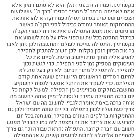
בקשותינו. ועמידה זו בפני המלך היא לא סתם דמיון אלא
אמת לאמיתה. הרמח"ל מסביר בספרו "דרך ה´" ששלושת
הצעדים שעושים בסיום תפילת עמידה, היא להראות את
ההתרחקות מאותה עמידה כביכול לפני הקב"ה.כאשר
מרגישים זאת ממש התפילה נראית אחרת לגמרי.הקב"ה
כביכול מתפנה בכל עת שתפני אליו על מנת לשמוע את
בקשותייך. התפילה שייכת לעולם המחשבה ולכן ניתן לאבד
בה את הכיוון הנכון בקלות. לכן חשוב להתכונן לתפילה.
להגיע אליה מתוך נחת ויישוב הדעת. לסיים את כל
העיסוקים מספיק זמן לפני התפילה, כדי לגשת נכון
לתפילה. להתפללל מתוך הכתוב ולא רק בעל פה. לא
לחינם חסידים הראשונים היו שוהים שעה אחת קודם
תפילתם. כדי לשבור את ההרגל אפשר לנסות להשקיע
מחשבה בחלקים מסויימים מן התפילה. למשל לקחת כל
יום ברכה מתפילת עמידה ולנסות לדמיין אותה.לחשוב מה
אותה ברכה באמת אומרת לגביי. לחשוב מה עם ישראל
צריך כעת ועליו לכוון בתפילה. כל יום שונה מחבירו ולכן גם
ההתמקדות בחלקים השונים בתפילה, משתנה בכל יום.
להרגיש שאת צריכה את זה ומצפה לזה כמו להבדיל מפגש
חשוב עם חברה קרובה. התפילה נקראת עבודה וכך גם צריך
להתייחס אליה.לא לחכות לרגעים קשים, שאז התפילה