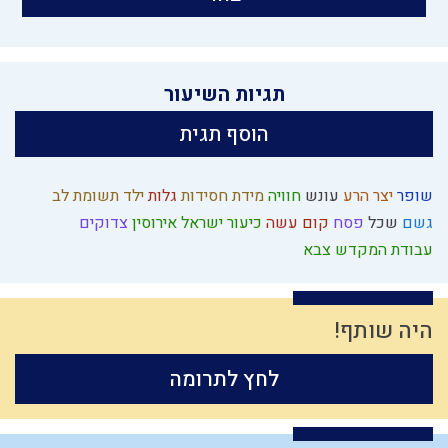
תגיות השיעור
הוסף תגית
שופר
יצר הרע
עונש
חוויה
מידת חסידות
גלות
ילד תשומת לב
גשם
שכל
פסח
קום עשה
כיעור
ישראל
אירוסין
צדוקים
עבודת המקדש
צבא
היה שותף!
לחץ לתרומה