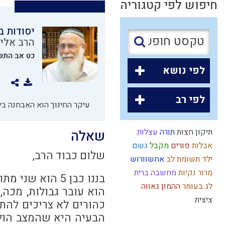
חיפוש לפי קטגוריה
יסודות ב
הרב אליק
כט אב התש
לפי נושא
לפי רב
עיקר החינוך הוא האבחנה בין
תיקון חצות
תורה
עצלות
שאלה
אבלות
פורים
מקבל
גשם
שלום כבוד הרב,
ילד תשומת לב
אחשוורוש
מרור
נקיות
מחשבה
ברית
בננו כבן 5 הוא
לג בעומר
ההמון
גאווה
הוא עובר גבולות, מכה
ציצית
כהורים לא צריכים להת
הבעיה היא שהמצב הולך