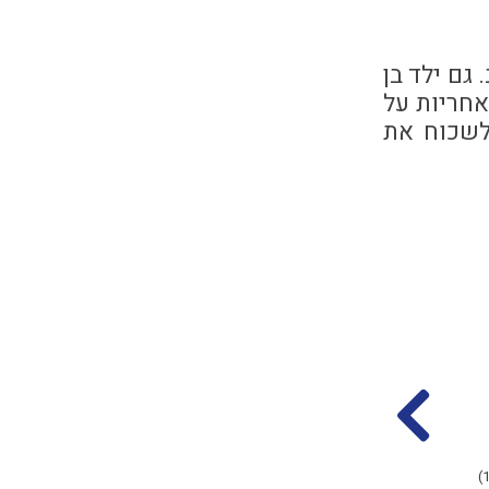
גם ילד בן
אחריות על
לשכוח את
פסיק רישא באיסור
התחלה ופתיחה לדין
דרבנן
בורר
הרב אליקים לבנון
הרב אליקים לבנון