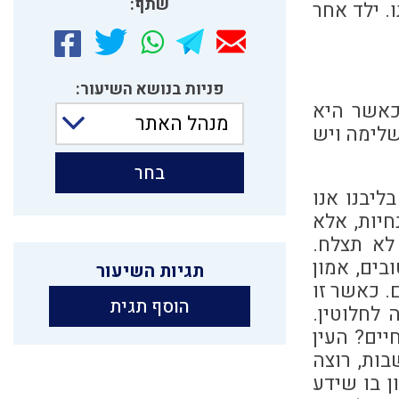
שתף:
. ילד אחר
פניות בנושא השיעור:
כאשר היא
מנהל האתר
שלימה ויש
בחר
ליבנו אנו
חיות, אלא
לא תצלח.
בים, אמון
תגיות השיעור
. כאשר זו
הוסף תגית
לחלוטין.
יים? העין
בות, רוצה
ן בו שידע