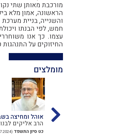
מורכבת מאותן שתי נקוד
הראשונה, אמון מלא בילד
והשנייה, בניית מערכת ה
חמש, לפי הבנתו ויכולת
עצמו. כך אנו משוחררי
החיזוקים על התנהגות ט
מומלצים
מבוא למלאכת בונה
אוהל ומחיצה בש
נון
הרב אליקים לבנון
הרב אליקים לבנון
ב אייר התשפד
כט סיון התשפד
(05.07.2024)
(10.05.2024)