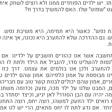
. יש ילדים הפוחדים ממנו ולא רוצים לשחק איתו
עט "שפוט" שלו. האם להמשיך בדרך זו?
ת נפש". כאשר היא תמימה, היא משיבת נפש. 
ש. גם ההדרכה שלא להתערב היא נכונה, אך אינה 
ת.
שבה אשר אנו כהורים חושבים על ילדינו. אם ב
נסות להשליט סדר, להגביל את הילד ולתת לו הנ
התערב ולכן אנו בולמים את עצמנו. דרך כזו 
ו מבוססת על אמון כלפיהם: אמון שהם ילדים טו
ים, אמון שהם יכולים לבנות קשר טוב עם חבריהם
 המבט שלנו על ילד מכה, צועק וכדומה משתנה 
 יהיה עם הבן הסורר? לאן יגיע, וכיצד יסתדר בח
 רואים ילד הזועק למשהו, רוצה יחס, רוצה התחש
חד. אם נדע לתת לו יחס מתאים, הרי יש לנו אמו