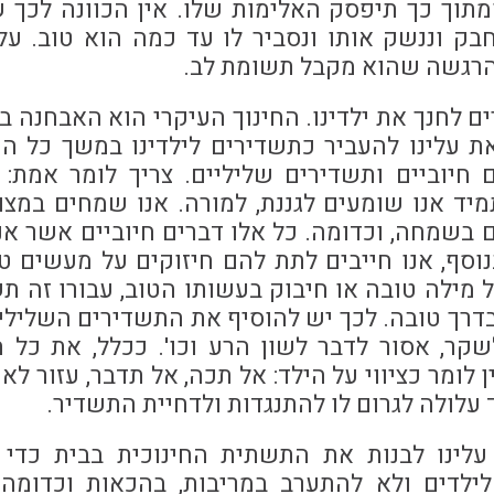
מתוך כך תיפסק האלימות שלו. אין הכוונה לכך
בק וננשק אותו ונסביר לו עד כמה הוא טוב. על
להרגשה שהוא מקבל תשומת לב.
ים לחנך את ילדינו. החינוך העיקרי הוא האבחנה בי
את עלינו להעביר כתשדירים לילדינו במשך כל ה
חיוביים ותשדירים שליליים. צריך לומר אמת: 
יד אנו שומעים לגננת, למורה. אנו שמחים במצוו
 בשמחה, וכדומה. כל אלו דברים חיוביים אשר אנ
וסף, אנו חייבים לתת להם חיזוקים על מעשים 
מילה טובה או חיבוק בעשותו הטוב, עבורו זה תש
דרך טובה. לכך יש להוסיף את התשדירים השליליי
שקר, אסור לדבר לשון הרע וכו'. ככלל, את כל 
ן לומר כציווי על הילד: אל תכה, אל תדבר, עזור לא
ד עלולה לגרום לו להתנגדות ולדחיית התשדיר.
לינו לבנות את התשתית החינוכית בבית כדי 
לילדים ולא להתערב במריבות, בהכאות וכדומה