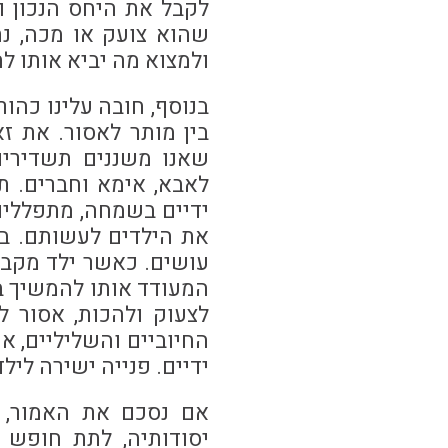
לקבל את היחס הנכון ו
שהוא צועק או מכה, נח
ולמצוא מה יביא אותו 
בנוסף, חובה עלינו כהור
בין מותר לאסור. את ז
שאנו משננים תשדירים 
לאבא, אימא וחברים. תמ
ידיים בשמחה, מתפללים
את הילדים לעשותם. בנ
עושים. כאשר ילד מקבל 
המעודד אותו להמשיך ב
לצעוק ולהכות, אסור ל
החיוביים והשליליים, אי
ידיים. פנייה ישירה ליל
אם נסכם את האמור, ע
יסודותיה, לתת חופש 