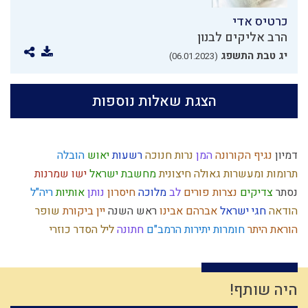
כרטיס אדי
הרב אליקים לבנון
יג טבת התשפג
(06.01.2023)
הצגת שאלות נוספות
דמיון
נגיף הקורונה
המן
נרות חנוכה
רשעות
יאוש
הובלה
תרומות ומעשרות
גאולה חיצונית
מחשבת ישראל
ישו
שמרנות
נסתר
צדיקים
נצרות
פורים
לב
מלוכה
חיסרון
נותן
אותיות
ריה"ל
הודאה
חגי ישראל
אברהם אבינו
ראש השנה
יין
ביקורת
שופר
הוראת היתר
חומרות יתירות
הרמב"ם
חתונה
ליל הסדר
כוזרי
חטא העגל
מידה רעה
גאולה
זהות ישראלית
יעקב
הרס
קריאת מגילה
תפארת
יעקב אבינו
חורבן
רחמים
חרבן הבית
מחלוקת
שכרות
זריזות
לימוד תורה
עשה טוב
שמואל
הבנה
דיינים
היה שותף!
גוף
סגולת ישראל
נאמנות
יצר הרע
פגם הברית
יצר הטוב
ברית