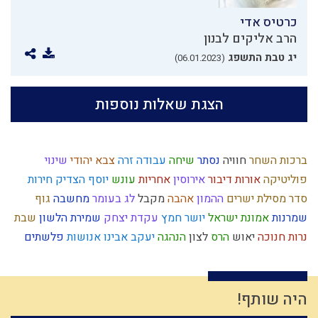
כרטיס אדי
הרב אליקים לבנון
יג טבת התשפג
(06.01.2023)
הצגת שאלות נוספות
ברכות השחר
חוויה
נסתר
שיחה
עבודה זרה
צבא יהודי
שינוי
פוליטיקה
אורות
דיבור
אירוסין
אחריות
עונש
יוסף הצדיק
חירות
סדר מסילת ישרים
ההמון
אהבה
מקבל
לג בעומר
מחשבה
גוף
שמרנות
אמונת ישראל
יושר
חמץ
עקדת יצחק
שמירת הלשון
שבת
נרות חנוכה
יאוש
הרס
לצון
הנהגה
יעקב אבינו
אנושות
פלשתים
דחיית סיפוקים
ישו
השכלה
היסטוריה
יצר הטוב
רוחני
אמונה
צדיקים
ראש השנה
גשם
פגם הברית
מידה רעה
מוסר
עולם רוחני
נס
ציונות דתית
מרור
בישול בשבת
יחיד
חידוש
דמיון
ציצית
שכל
היה שותף!
גבורה
המן
ברית מילה
מחשבת ישראל
זריזות
עמלק
התדבקות