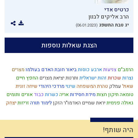
כרטיס אדי
הרב אליקים לבנון
יג טבת התשפג
(06.01.2023)
הצגת שאלות נוספות
הרמב"ם
צניעות
ארבע כוסות
ביאור חובת האדם בעולמו
מצרים
נצרות
שכרות
זהות ישראלית
ותרנות
יציאת מצרים
החפץ חיים
שאול
עמלק
טהרת המשפחה
שינוי
מרדכי היהודי
שיחה זוגית
טומאה
תיקון חצות
מידת חסידות
אריה
כשרות
כבוד
אורים ותומים
גאולה פנימית
יראת שמיים
האדמו"ר הזקן
לימוד תורה
זריזות
יצחק
בניין האומה
עולם הזה
יין
רגש
דיבור
פסיקת הלכה
קום עשה
שמואל
הרס
ממלכה
יהושע
תנ"ך
אברהם אבינו
מעשר כספים
קומה
הגדה של פסח
יתרו
אומות העולם
תחייה
רגלי משיח
הרצי"ה
היה שותף!
כישוף
נאמנות
ברית מילה
עצלות
האבות
השכלה
הלכה
השקעה