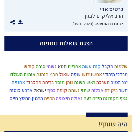
כרטיס אדי
הרב אליקים לבנון
יג טבת התשפג
(06.01.2023)
הצגת שאלות נוספות
שלמות
מקבל
קום עשה
אחריות
חטא
גשמי
סיבה
קודש
מרדכי היהודי
אחשוורוש
שפה
שאול
חמץ
הנהגה
אומות העולם
יצר הטוב
מערכה
ראש השנה
נותן
מוסר
בריחה מהכבוד
אחוזים
יושר
ביקורת
אבלות
שינוי
נשמה
קומה
כסף
ישראל
ארבע כוסות
נגיף הקורונה
מידה רעה
גאולה חיצונית
תחייה
ההמון
החפץ חיים
אמונה
נצח
גאולה
קריאת מגילה
עולם
ישו
נפש
תיקון המידות
התקדמות
חומר
כנסת ישראל
צחוק
רוח ה'
ציפיות
חרטה
אומץ
קשר
הרצל
צדיקים
דחיית סיפוקים
עלייה לארץ
נגלה
תפילה
היה שותף!
הרמב"ם
טהרה
נאמנות
דמיון
עשה טוב
שפת אמת
נרות חנוכה