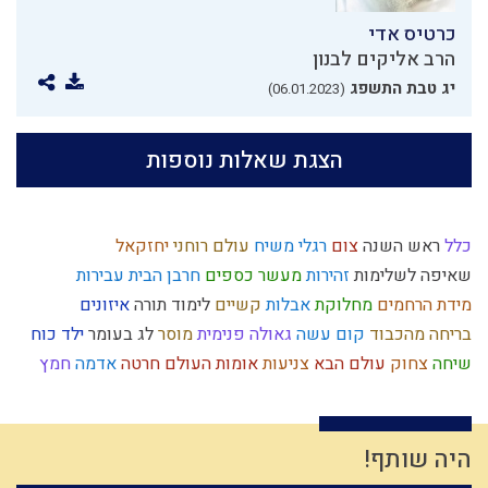
כרטיס אדי
הרב אליקים לבנון
יג טבת התשפג
(06.01.2023)
הצגת שאלות נוספות
כלל
ראש השנה
צום
רגלי משיח
עולם רוחני
יחזקאל
שאיפה לשלימות
זהירות
מעשר כספים
חרבן הבית
עבירות
מידת הרחמים
מחלוקת
אבלות
קשיים
לימוד תורה
איזונים
בריחה מהכבוד
קום עשה
גאולה פנימית
מוסר
לג בעומר
ילד כוח
שיחה
צחוק
עולם הבא
צניעות
אומות העולם
חרטה
אדמה
חמץ
עם ישראל
שבת
נרות חנוכה
הגדה של פסח
ברכות
גוש קטיף
יציאת מצרים
חב"ד
יעקב אבינו
האבות
נאמנות
פרוזדור
אברהם אבינו
שלמות
ברכות השחר
גשם
נס
בית המקדש
רשעות
היה שותף!
ציבור
פניות בעבודה
תפארת
עונש
אמונת ישראל
פסיקת הלכה