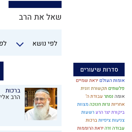
שאל את הרב
לפי נושא
לפי
סדרות שיעורים
אומות העולם
יראת שמיים
פלשתים
תקשורת זוגית
ברכות
אומה
נסתר
עבודת ה'
הרב אליק
אחריות
נרות חנוכה
מצוות
ביקורת
יצר הרע
רשעות
צניעות
ציפיות
ברכות
עבודה זרה
יראת הרוממות