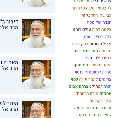
צבא יהודי
יציאת מצרים
לג בעומר
סיבה
פרוזדור
כבישה
התדבקות
דיבור ב"
הגדה של פסח
הרב אליק
ציונות דתית
עולם רוחני
בכל דרכיך דעהו
ניצול הכוחות
צדק
גשם
מלחמה
חומרות יתירות
ברית מילה
חוויה
האם יש 
תיקון חצות
שופר
יוסף
הרב אליק
טהרת המשפחה
עונש
צדיקים
לימוד תורה
כסף
תורה
רמח"ל
אברהם אבינו
אחוזים
מידת הרחמים
נגיף הקורונה
היתר לפר
עבודת המקדש
נבואה
הרב אליק
גמילות חסדים
צחוק