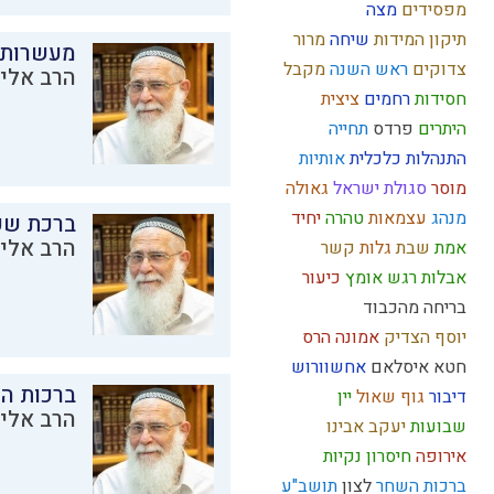
מפסידים
מצה
תיקון המידות
שיחה
מרור
מעשרות
צדוקים
ראש השנה
מקבל
הרב אליק
חסידות
רחמים
ציצית
היתרים
פרדס
תחייה
התנהלות כלכלית
אותיות
מוסר
סגולת ישראל
גאולה
מנהג
עצמאות
טהרה
יחיד
ברכת שע
הרב אליק
אמת
שבת
גלות
קשר
אבלות
רגש
אומץ
כיעור
בריחה מהכבוד
יוסף הצדיק
אמונה
הרס
חטא
איסלאם
אחשוורוש
ברכות ה
דיבור
גוף
שאול
יין
הרב אליק
שבועות
יעקב אבינו
אירופה
חיסרון
נקיות
ברכות השחר
לצון
תושב"ע