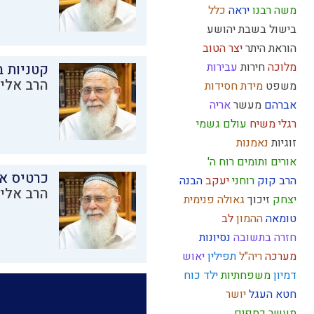
משה רבנו
יראה
כלל
בישול בשבת
יהושע
הוראת היתר
יצר הטוב
מלוכה
חירות
עבירות
קטניות 
הרב אליק
משפט
מידת חסידות
אברהם
מעשר
אריה
רגלי משיח
עולם גשמי
זוגיות
נאמנות
אורים ותומים
רוח ה'
כרטיס א
הרב קוק
רוחני
יעקב
הבנה
הרב אליק
יצחק
זיכוך
גאולה פנימית
טומאה
ההמון
לב
חזרה בתשובה
נסיונות
מערכה
ריה"ל
תפילין
יאוש
דמיון
משפחתיות
ילד כוח
חטא העגל
יושר
מעשר כספים