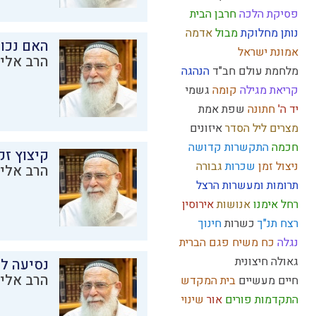
פסיקת הלכה
חרבן הבית
נותן
מחלוקת
מבול
אדמה
האם נכו
אמונת ישראל
הרב אליק
מלחמת עולם
חב"ד
הנהגה
קריאת מגילה
קומה
גשמי
יד ה'
חתונה
שפת אמת
מצרים
ליל הסדר
איזונים
חכמה
התקשרות
קדושה
קיצוץ זק
ניצול זמן
שכרות
גבורה
הרב אליק
תרומות ומעשרות
הרצל
רחל אימנו
אנושות
אירוסין
רצח
תנ"ך
כשרות
חינוך
נגלה
כח משיח
פגם הברית
גאולה חיצונית
נסיעה לז
הרב אליק
חיים מעשיים
בית המקדש
התקדמות
פורים
אור
שינוי