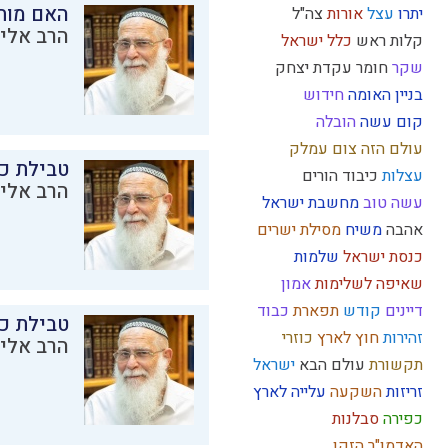
האם מות
יתרו
עצל
אורות
צה"ל
הרב אליק
קלות ראש
כלל ישראל
שקר
חומר
עקדת יצחק
בניין האומה
חידוש
קום עשה
הובלה
עולם הזה
צום
עמלק
טבילת כל
עצלות
כיבוד הורים
הרב אליק
עשה טוב
מחשבת ישראל
אהבה
משיח
מסילת ישרים
כנסת ישראל
שלמות
שאיפה לשלימות
אמון
דיינים
קודש
תפארת
כבוד
טבילת כל
זהירות
חוץ לארץ
כוזרי
הרב אליק
תקשורת
עולם הבא
ישראל
זריזות
השקעה
עלייה לארץ
כפירה
סבלנות
האדמו"ר הזקן