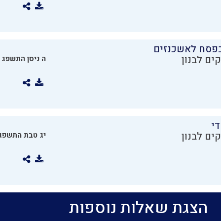
בפסח לאשכנזים
ים לבנון
ה ניסן התשפג
די
ים לבנון
יג טבת התשפג
הצגת שאלות נוספות