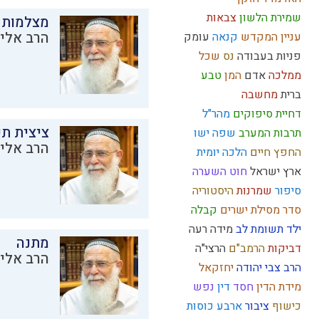
שמירת הלשון
צבאות
מצלמות 
הרב אליק
עניין המקדש
קנאה
עומק
פניות בעבודה
נס
שכל
ממלכה
אדם
המן
טבע
ברית
מחשבה
דחיית סיפוקים
מהר"ל
ציצית ת
תרבות המערב
שפה
ישו
הרב אליק
החפץ חיים
הלכה יומית
ארץ ישראל
חוט השערה
סיפור
שמרנות
היסטוריה
סדר מסילת ישרים
קבלה
ילד תשומת לב
מידה רעה
מתנה
דביקות
הרמב"ם
הרצי"ה
הרב אליק
הרב צבי יהודה
יחזקאל
מידת הדין
חסד
דין
נפש
כישוף
ציבור
ארבע כוסות