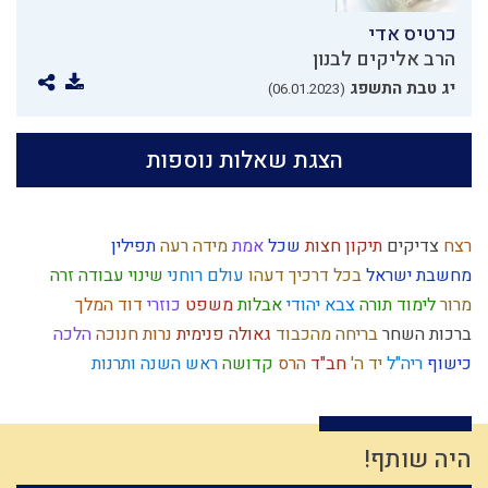
כרטיס אדי
הרב אליקים לבנון
יג טבת התשפג
(06.01.2023)
הצגת שאלות נוספות
רצח
צדיקים
תיקון חצות
שכל
אמת
מידה רעה
תפילין
מחשבת ישראל
בכל דרכיך דעהו
עולם רוחני
שינוי
עבודה זרה
מרור
לימוד תורה
צבא יהודי
אבלות
משפט
כוזרי
דוד המלך
ברכות השחר
בריחה מהכבוד
גאולה פנימית
נרות חנוכה
הלכה
כישוף
ריה"ל
יד ה'
חב"ד
הרס
קדושה
ראש השנה
ותרנות
פסיקת הלכה
נסתר
אירופה
כפירה
פלשתים
ההמון
אומץ
גוש קטיף
מצה
אחריות
עצמאות
יוסף הצדיק
שופר
יראה
שיחה
בניין האומה
יעקב אבינו
נגיף הקורונה
ליל הסדר
תקשורת
מקבל
היה שותף!
הרב קוק
מעשר כספים
חיים מעשיים
פרוזדור
יחזקאל