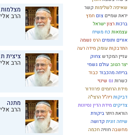
שאיפה לשלימות
קשר
מצלמות 
הרב אליק
יראת שמיים
צום
חמץ
ברכות
רצון
ישראל
עצמאות
כח משיח
אורים ותומים
הרס
נשמה
התדבקות
עומק
מידה רעה
ציצית ת
עניין המקדש
צחוק
הרב אליק
יצר הטוב
עולם גשמי
בריחה מהכבוד
כבוד
כשרות
נס
שינוי
מידת הרחמים
פרוזדור
דביקות
ריה"ל
הרצי"ה
מתנה
צדיקים
מידת הדין
נסיונות
הרב אליק
הוראת היתר
ביקורת
שיחה זוגית
קדושה
מחשבה
חוויה
חכמה