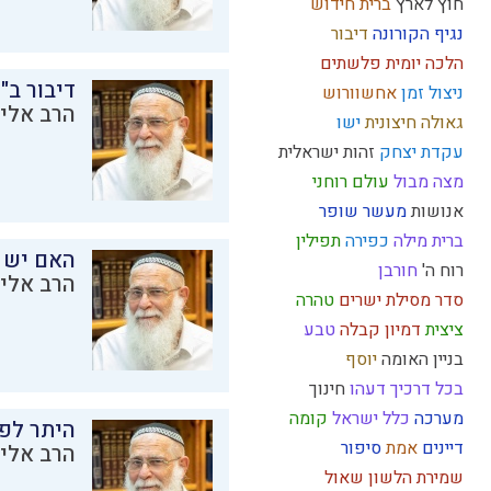
חוץ לארץ
ברית
חידוש
נגיף הקורונה
דיבור
הלכה יומית
פלשתים
דיבור ב"
ניצול זמן
אחשוורוש
הרב אליק
גאולה חיצונית
ישו
עקדת יצחק
זהות ישראלית
מצה
מבול
עולם רוחני
אנושות
מעשר
שופר
ברית מילה
כפירה
תפילין
האם יש 
רוח ה'
חורבן
הרב אליק
סדר מסילת ישרים
טהרה
ציצית
דמיון
קבלה
טבע
בניין האומה
יוסף
בכל דרכיך דעהו
חינוך
מערכה
כלל ישראל
קומה
היתר לפר
דיינים
אמת
סיפור
הרב אליק
שמירת הלשון
שאול