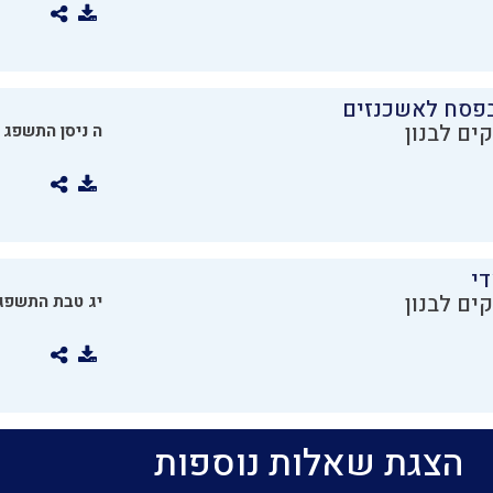
בפסח לאשכנזים
ים לבנון
ה ניסן התשפג
די
ים לבנון
יג טבת התשפג
הצגת שאלות נוספות