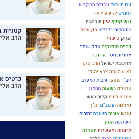
עם ישראל
עבודת המקדש
רחמים
יהושע
יראה
גוש קטיף
עיון
שבועות
התנהלות כלכלית
תקשורת
קטניות 
הרב אליק
יצחק
כישוף
דחיית סיפוקים
צדק
שפה
אחריות
חסד
אירופה
מחשבת ישראל
הרב קוק
ראש השנה
צבא יהודי
כרטיס א
חב"ד
מנהג
תרבות המערב
הרב אליק
אחוזים
רשעות
ההמון
ציונות דתית
קלות ראש
נאמנות
הרמב"ם
תנ"ך
עונש
אורות
תשובה
זהירות
השקעה
אמון
תרומות ומעשרות
תפארת
מפסידים
הרצל
הלכה