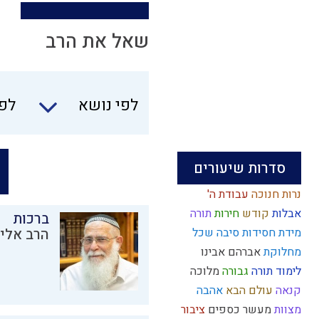
שאל את הרב
לפי נושא
לפי
סדרות שיעורים
נרות חנוכה
עבודת ה'
אבלות
קודש
חירות
תורה
ברכות
מידת חסידות
סיבה
שכל
הרב אליק
מחלוקת
אברהם אבינו
לימוד תורה
גבורה
מלוכה
קנאה
עולם הבא
אהבה
מצוות
מעשר כספים
ציבור