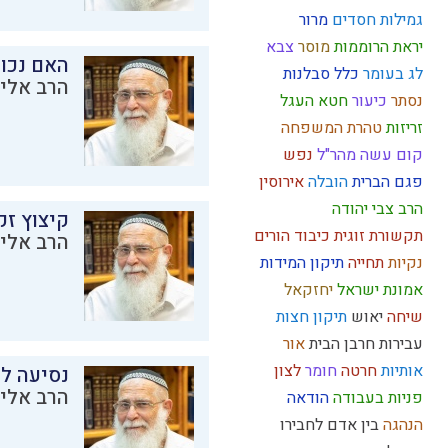
גמילות חסדים
מרור
יראת הרוממות
מוסר
צבא
האם נכו
לג בעומר
כלל
סבלנות
הרב אליק
נסתר
כיעור
חטא העגל
זריזות
טהרת המשפחה
קום עשה
מהר"ל
נפש
פגם הברית
הובלה
אירוסין
הרב צבי יהודה
קיצוץ זק
תקשורת זוגית
כיבוד הורים
הרב אליק
נקיות
תחייה
תיקון המידות
אמונת ישראל
יחזקאל
שיחה
יאוש
תיקון חצות
עבירות
חרבן הבית
אור
אותיות
חרטה
חומר
לצון
נסיעה לז
הרב אליק
פניות בעבודה
הודאה
הנהגה
בין אדם לחבירו