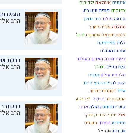
איזונים
איסלאם
ילד כוח
צדוקים
פורים
תושב"ע
מעשרות
נבואה
עולם
דוד המלך
הרב אליק
ממלכה
עלייה לארץ
כנסת ישראל
שמרנות
יד ה'
גלות
פוליטיקה
אומות העולם
ביאור חובת האדם בעולמו
ברכת שע
הרב אליק
נצח
תפילה
צה"ל
מלחמת עולם
משיח
השכלה
יין
החפץ חיים
אריה
חומרות יתירות
התקשרות
כבישה
יצר הרע
ברכות ה
קשיים
רוחני
גאולה
אדם
הרב אליק
עצל
יוסף הצדיק
שקר
חסידות
חיסרון
משפט
שכרות
שמואל