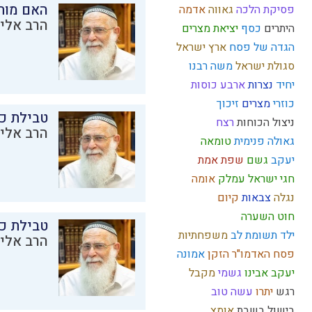
האם מות
פסיקת הלכה
גאווה
אדמה
הרב אליק
היתרים
כסף
יציאת מצרים
הגדה של פסח
ארץ ישראל
סגולת ישראל
משה רבנו
יחיד
נצרות
ארבע כוסות
כוזרי
מצרים
זיכוך
טבילת כל
ניצול הכוחות
רצח
הרב אליק
גאולה פנימית
טומאה
יעקב
גשם
שפת אמת
חגי ישראל
עמלק
אומה
נגלה
צבאות
קיום
חוט השערה
טבילת כל
ילד תשומת לב
משפחתיות
הרב אליק
פסח
האדמו"ר הזקן
אמונה
יעקב אבינו
גשמי
מקבל
רגש
יתרו
עשה טוב
בישול בשבת
אומץ