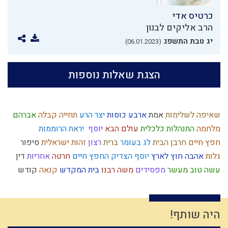
כרטיס אדי
הרב אליקים לבנון
יג טבת התשפג
(06.01.2023)
הצגת שאלות נוספות
שאיפה לשלימות
אמת
ארבע כוסות
יצר הרע
תחייה
קבלה
אברהם
מלחמה
התנהלות כלכלית
עולם הבא
יוסף
יראת הרוממות
חפץ חיים
חרבן הבית
לג בעומר
ברית
רצון
זהות ישראלית
סיפור
גלות
אהבה
חוץ לארץ
יוסף הצדיק
החפץ חיים
חרטה
אחריות
דין
עשה טוב
מעשר
מפסידים
משה רבנו
בית המקדש
קנאה
קודש
מלוכה
סיבה
עקדת יצחק
נשמה
שיחה זוגית
ביאור חובת האדם בעולמו
מידה רעה
נותן
יצחק
כשרות
לימוד תורה
מרדכי היהודי
מערכה
יראה
נקיות
כיעור
גוש קטיף
היה שותף!
חידוש
עומק
אדם
דחיית סיפוקים
יעקב אבינו
יצר הטוב
פלשתים